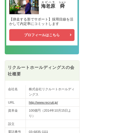
エビハラ
シュン
海老原
舜
【併走する形でサポート】採用目線を活
かして内定率にコミットします
プロフィールはこちら
リクルートホールディングスの会
社概要
会社名
株式会社リクルートホールディ
ングス
URL
http://www.recruit.jp/
資本金
100億円（2014年10月15日よ
り）
設立
電話番号
03-6835-1111