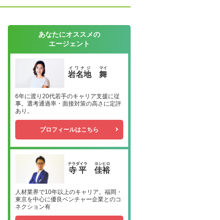
あなたにオススメの
エージェント
イワナジ
マイ
岩名地
舞
6年に渡り20代若手のキャリア支援に従
事。選考通過率・面接対策の高さに定評
あり。
プロフィールはこちら
テラダイラ
ヨシヒロ
寺平
佳裕
人材業界で10年以上のキャリア。福岡・
東京を中心に優良ベンチャー企業とのコ
ネクション有