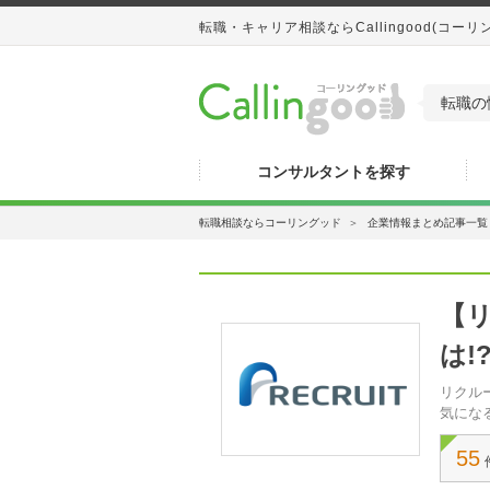
転職・キャリア相談ならCallingood(コーリ
転職の
コンサルタントを探す
転職相談ならコーリングッド
＞
企業情報まとめ記事一覧
【
は!
リクル
気にな
55