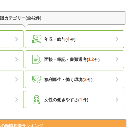
カテゴリー(全42件)
4
年収・給与
(
件)
12
面接・筆記・書類選考
(
件)
3
福利厚生・働く環境
(
件)
1
女性の働きやすさ
(
件)
気の転職相談ランキング