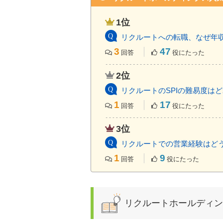
1位
リクルートへの転職、なぜ年
3
47
回答
役にたった
2位
リクルートのSPIの難易度は
1
17
回答
役にたった
3位
リクルートでの営業経験はど
1
9
回答
役にたった
リクルートホールディン