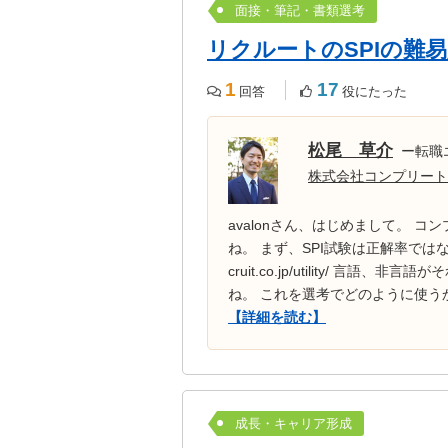
面接・筆記・書類選考
リクルートのSPIの難
1
17
回答
役にたった
松尾 草介
ー転職
株式会社コンプリート
avalonさん、はじめまして。 
ね。 まず、SPI試験は正解率ではなく、
cruit.co.jp/utility/ 
ね。 これを選考でどのように使うか
【詳細を読む】
成長・キャリア形成