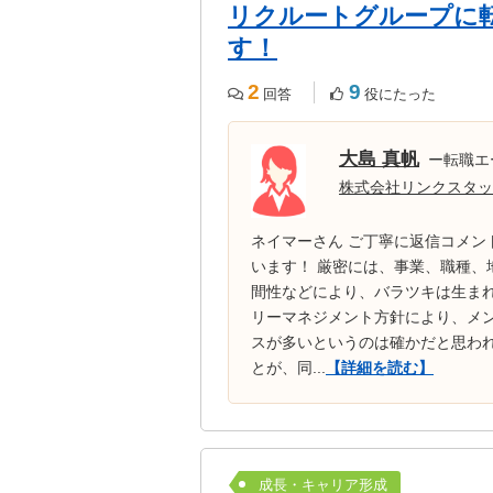
リクルートグループに
す！
2
9
回答
役にたった
大島 真帆
ー転職エ
株式会社リンクスタッ
ネイマーさん ご丁寧に返信コメン
います！ 厳密には、事業、職種
間性などにより、バラツキは生ま
リーマネジメント方針により、メ
スが多いというのは確かだと思わ
とが、同...
【詳細を読む】
成長・キャリア形成