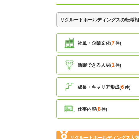
リクルートホールディングスの転職相談
7
社風・企業文化
(
件)
1
活躍できる人材
(
件)
6
成長・キャリア形成
(
件)
8
仕事内容
(
件)
リクルートホールディングス人