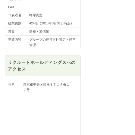
FAX
代表者名
峰岸真澄
従業員数
424名（2015年3月31日時点）
業界
情報・通信業
事業内容
グループの経営方針策定・経営
管理
リクルートホールディングスへの
アクセス
住所
東京都中央区銀座８丁目４番１
７号