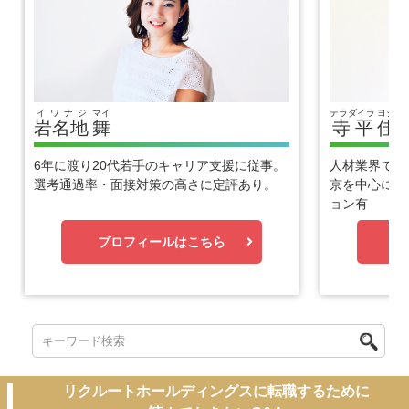
イワナジ
マイ
テラダイラ
ヨシヒ
岩名地
舞
寺平
佳
6年に渡り20代若手のキャリア支援に従事。
人材業界で1
選考通過率・面接対策の高さに定評あり。
京を中心に優
ョン有
プロフィールはこちら
プ
リクルートホールディングスに転職するために