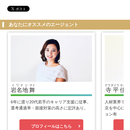
あなたにオススメのエージェント
イワナジ
マイ
テラダイラ
ヨシヒ
岩名地
舞
寺平
佳
6年に渡り20代若手のキャリア支援に従事。
人材業界で1
選考通過率・面接対策の高さに定評あり。
京を中心に優
ョン有
プロフィールはこちら
プ