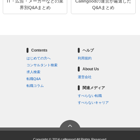
IT・広告・メーカーなどの業
Callingoodの運営が厳選した
界別Q&Aまとめ
Q&Aまとめ
Contents
ヘルプ
はじめての方へ
利用規約
コンサルタント検索
About Us
求人検索
運営会社
転職Q&A
転職コラム
関連メディア
すべらない転職
すべらないキャリア
Copyright © 2014 callingood All Rights Reserved.