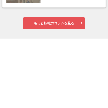
もっと転職のコラムを見る
Contents
ヘルプ
はじめての方へ
利用規約
コンサルタント検索
About Us
求人検索
運営会社
転職Q&A
転職コラム
関連メディア
すべらない転職
すべらないキャリア