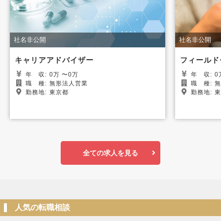
社名非公開
社名非公開
キャリアアドバイザー
フィールド
年
収:
0万 〜0万
年
収:
職
種:
無形法人営業
職
種:
無
勤務地:
東京都
勤務地:
東
全ての求人を見る
人気の転職相談