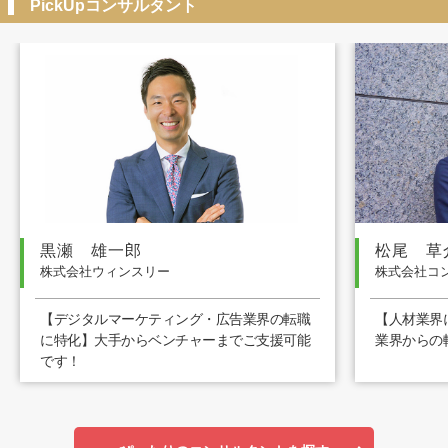
PickUpコンサルタント
黒瀬 雄一郎
松尾 草
株式会社ウィンスリー
株式会社コ
【デジタルマーケティング・広告業界の転職
【人材業界
に特化】大手からベンチャーまでご支援可能
業界からの
です！