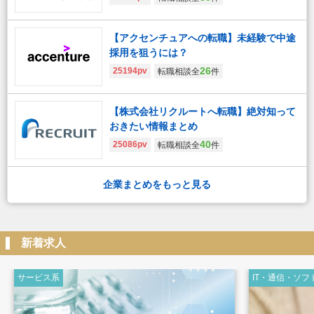
【アクセンチュアへの転職】未経験で中途
採用を狙うには？
26
25194pv
転職相談全
件
【株式会社リクルートへ転職】絶対知って
おきたい情報まとめ
40
25086pv
転職相談全
件
企業まとめをもっと見る
新着求人
サービス系
IT・通信・ソフ