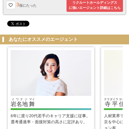
リクルートホールディングス
3
役にたった
に強いエージェント詳細はこちら
あなたにオススメのエージェント
イワナジ
マイ
テラダイラ
ヨシヒ
岩名地
舞
寺平
佳
6年に渡り20代若手のキャリア支援に従事。
人材業界で1
選考通過率・面接対策の高さに定評あり。
京を中心に優
ョン有