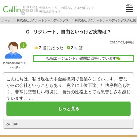
転職やキャリアの悩みをプロが解決する
転職総合サイト
ホーム
株式会社リクルートホールディングス
株式会社リクルートホールディングスの社風
リクルート、自由というけど実際は？
2015年02月06日
7
役にたった
2
回答
転職エージェントが質問に回答しています
looklooklookさん
（26歳）
こんにちは。私は現在大手金融機関で営業をしています。 昔な
がらの会社ということもあり、完全に上位下達、年功序列色も強
く、非常に堅苦しい環境に、自分の性格上とても息苦しさを感じ
ています。 ...
もっと見る
Qid:169