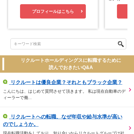
プロフィールはこちら
プ
リクルートホールディングスに転職するために
読んでおきたいQ&A
リクルートは優良企業？それともブラック企業？
こんにちは、はじめて質問させて頂きます。 私は現在自動車のデ
ィーラーで働...
リクルートへの転職、なぜ年収や給与水準が高い
のでしょうか。
現在転職活動をしており、知り合いからリクルートグループは社