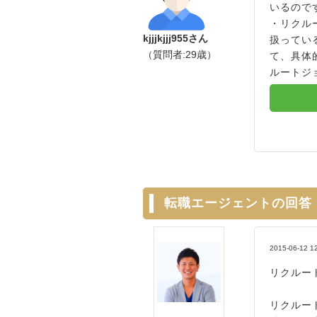
いるので
・リクル
kjjjkjjj955さん
扱ってい
（質問者:29歳）
て、具体
ルートジョ
転職エージェントの回答
2015-06-12 1
リクルー
リクルー