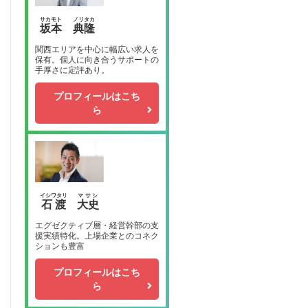
サカモト
ノリタカ
坂本
典隆
関西エリアを中心に幅広い求人を
保有。個人に向き合うサポートの
手厚さに定評あり。
プロフィールはこち
ら
イシワタリ
マサシ
石渡
大史
エグゼクティブ層・経営幹部の支
援実績特化。上場企業とのコネク
ションも豊富
プロフィールはこち
ら