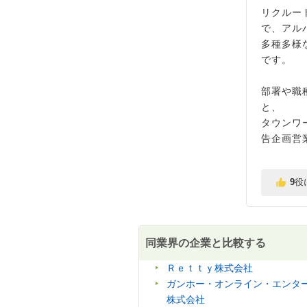
リクルー
で、アル
多種多様
です。
部署や職
と、
タウンワ
告企画営
9
役
同業界の企業と比較する
Ｒｅｔｔｙ株式会社
ガンホー・オンライン・エンタ
株式会社