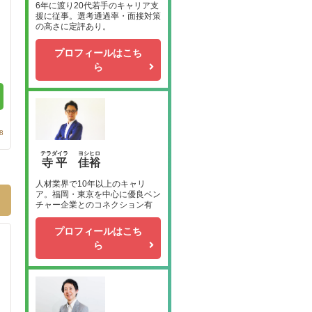
6年に渡り20代若手のキャリア支
援に従事。選考通過率・面接対策
の高さに定評あり。
プロフィールはこち
ら
8
テラダイラ
ヨシヒロ
寺平
佳裕
人材業界で10年以上のキャリ
ア。福岡・東京を中心に優良ベン
チャー企業とのコネクション有
プロフィールはこち
ら