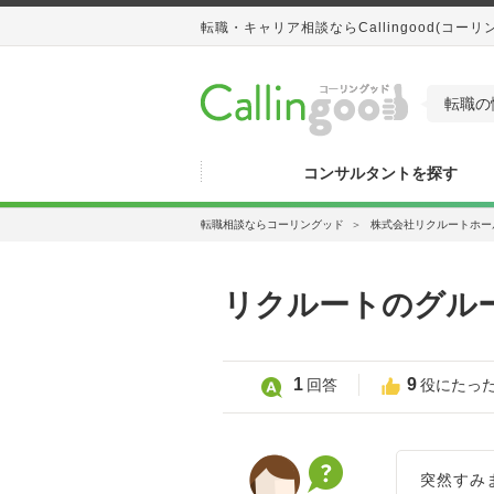
転職・キャリア相談ならCallingood(コーリ
転職の
コンサルタントを探す
転職相談ならコーリングッド
＞
株式会社リクルートホー
リクルートのグル
1
9
回答
役にたっ
突然すみ