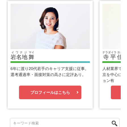
イワナジ
マイ
テラダイラ
ヨシヒ
岩名地
舞
寺平
佳
6年に渡り20代若手のキャリア支援に従事。
人材業界で1
選考通過率・面接対策の高さに定評あり。
京を中心に優
ョン有
プロフィールはこちら
プ