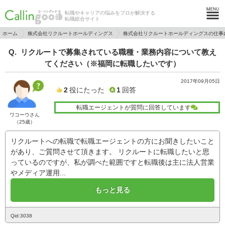
転職やキャリアの悩みをプロが解決する
転職総合サイト
ホーム
株式会社リクルートホールディングス
株式会社リクルートホールディングスの仕事
リクルートで募集されている職種・業務内容について教え
てください（※福岡に転職したいです）
2017年09月05日
2
役にたった
1
回答
転職エージェントが質問に回答しています
ワコーウさん
（25歳）
リクルートへの転職で転職エージェントの方にお聞きしたいこと
があり、ご質問させて頂きます。 リクルートに転職したいと思
っているのですが、私が調べた範囲ですと転職後は主に法人営業
やメディア運用...
もっと見る
Qid:3038