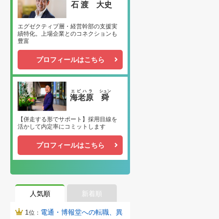
石渡
大史
エグゼクティブ層・経営幹部の支援実
績特化。上場企業とのコネクションも
豊富
プロフィールはこちら
エビハラ
シュン
海老原
舜
【併走する形でサポート】採用目線を
活かして内定率にコミットします
プロフィールはこちら
人気順
新着順
1
電通・博報堂への転職、異
位：