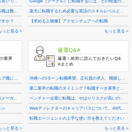
転職活動を早く終わらせるにはどうしたら良いですか？
Google（グーグル）に転職するには、どの程度の英語が必要でしょうか？
前職でほとんど実績がない場合はやはり転職は難しい？
楽天に転職するため必要な英語のスキルレベルと、中途採用での年収の変化について
ですか？
【求める人物像】アクセンチュアへの転職
もっと見る >
もっと見る >
厳選Q&A
どの業界
厳選！絶対に読んでおきたいQ&
Aまとめ
パーソルテクノロジースタッフのエンジニア職に求められる経験・他社との違い
沖縄へのIターン転職希望、正社員の求人、職探しについて、どのように活動すべきか困っています。
第二新卒の転職のタイミング？転職すべき基準とは？
【第二新卒】理系院卒のITから機械電気系メーカーへの転職について
ベンチャー企業に転職は、やはりリスクが高いのでしょうか？
ョン
Webディレクターのキャリアパスについて。40代からのキャリアの相談。
転職エージェントの上手な使い方を教えてください
もっと見る >
もっと見る >