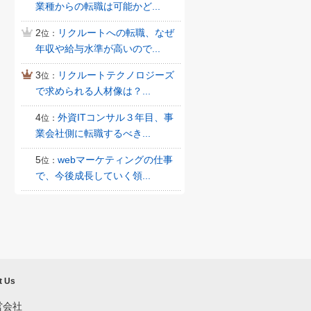
業種からの転職は可能かど...
2
リクルートへの転職、なぜ
位：
年収や給与水準が高いので...
3
リクルートテクノロジーズ
位：
で求められる人材像は？...
4
外資ITコンサル３年目、事
位：
業会社側に転職するべき...
5
webマーケティングの仕事
位：
で、今後成長していく領...
t Us
営会社