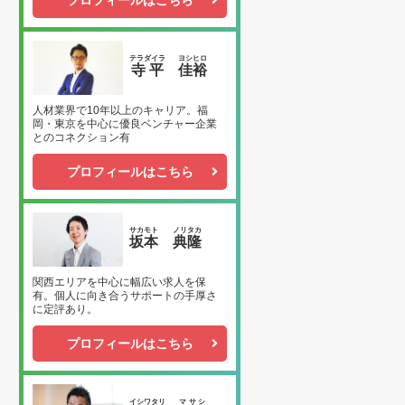
プロフィールはこちら
テラダイラ
ヨシヒロ
寺平
佳裕
人材業界で10年以上のキャリア。福
岡・東京を中心に優良ベンチャー企業
とのコネクション有
プロフィールはこちら
サカモト
ノリタカ
坂本
典隆
関西エリアを中心に幅広い求人を保
有。個人に向き合うサポートの手厚さ
に定評あり。
プロフィールはこちら
イシワタリ
マサシ