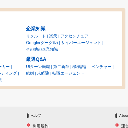
企業知識
リクルート
楽天
アクセンチュア
Google(グーグル)
サイバーエージェント
その他の企業知識
厳選Q&A
ーカー
UIターン転職
第二新卒
機械設計
ベンチャー
ルティング
結婚
未経験
転職エージェント
識
ヘルプ
Abou
利用規約
運