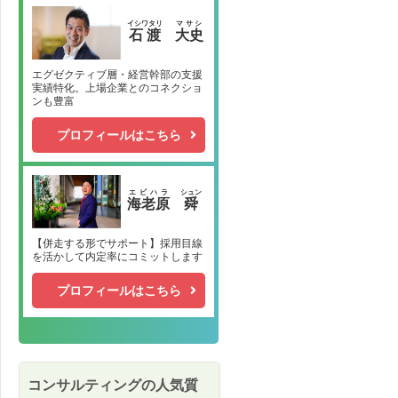
イシワタリ
マサシ
石渡
大史
エグゼクティブ層・経営幹部の支援
実績特化。上場企業とのコネクショ
ンも豊富
プロフィールはこちら
エビハラ
シュン
海老原
舜
【併走する形でサポート】採用目線
を活かして内定率にコミットします
プロフィールはこちら
コンサルティングの人気質