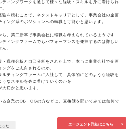
ルティングワークを通じて様々な経験・スキルを身に着けられ
す。
経験を積むことで、ネクストキャリアとして、事業会社の企画
ティング系のポジションへの転職も可能かと思います。
から、第二新卒で事業会社に転職を考えられているようです
ルティングファームでもパフォーマンスを発揮するのは難しい
せん。
界・職種分析と自己分析をされた上で、本当に事業会社で企画
ィングをご志向されるのか、
サルティングファームに入社して、具体的にどのような経験を
ようなスキルを身に着けていくのかを
が大切かと思います。
いる企業のOB・OGの方などに、直接話を聞いてみては如何で
エージェント詳細はこちら
たった