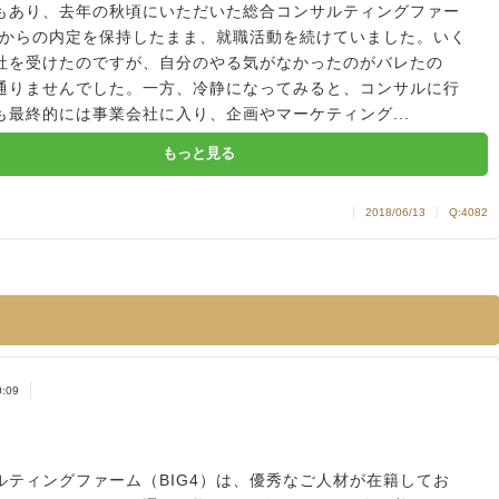
もあり、去年の秋頃にいただいた総合コンサルティングファー
4）からの内定を保持したまま、就職活動を続けていました。いく
社を受けたのですが、自分のやる気がなかったのがバレたの
通りませんでした。一方、冷静になってみると、コンサルに行
も最終的には事業会社に入り、企画やマーケティング...
もっと見る
2018/06/13
Q:4082
0:09
。
ルティングファーム（BIG4）は、優秀なご人材が在籍してお