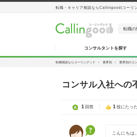
転職・キャリア相談ならCallingood(コーリ
転職の
コンサルタントを探す
転職相談ならコーリングッド
＞
業界別
＞
業界別のコ
コンサル入社への
1
1
回答
役にたっ
こんにちは