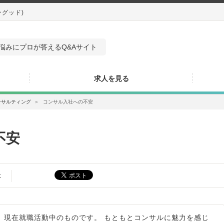
ングッド)
悩みにプロが答えるQ&Aサイト
求人を見る
ンサルティング
＞
コンサル入社への不安
不安
た
。現在就職活動中のものです。 もともとコンサルに魅力を感じ