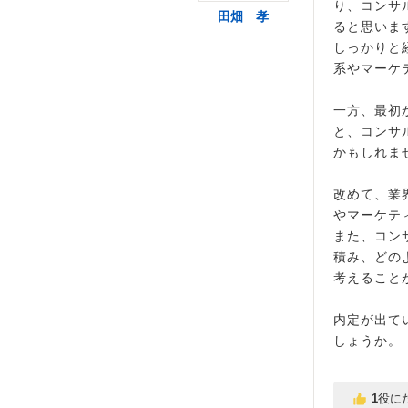
り、コンサ
田畑 孝
ると思いま
しっかりと
系やマーケ
一方、最初
と、コンサ
かもしれま
改めて、業
やマーケテ
また、コン
積み、どの
考えること
内定が出て
しょうか。
1
役に