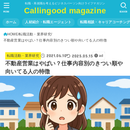
転職・再就職を考えるビジネスパーソン向けライフマガジン
Callingood magazine
MENU
SEARCH
ホーム
人材紹介・転職エージェント
転職相談・キャリアコーチン
HOME
転職活動・業界研究
不動産営業はやばい？仕事内容別のきつい順や向いてる人の特徴
2021.06.10
2025.05.15
転職活動・業界研究
ad
不動産営業はやばい？仕事内容別のきつい順や
向いてる人の特徴