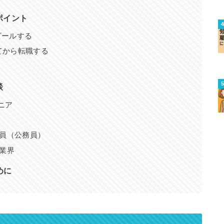
ポイント
ピールする
てから転職する
談
ニア
職員（公務員）
祉業界
めに