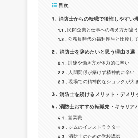
目次
1
消防士からの転職で後悔しやすい
1.1
民間企業と仕事への考え方が違
1.2
公務員時代の福利厚生と比較し
2
消防士を辞めたいと思う理由３選
2.1
訓練や働き方が体力的に辛い
2.2
人間関係が築けず精神的に辛い
2.3
現場での精神的なショックが大
3
消防士を続けるメリット・デメリ
4
消防士おすすめ転職先・キャリア
4.1
営業職
4.2
ジムのインストラクター
4.3
消防士のための学校講師