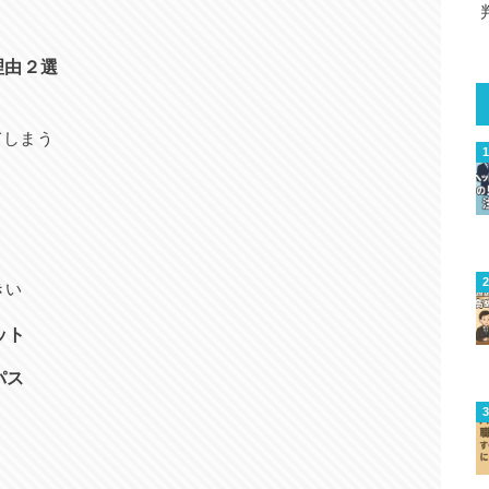
理由２選
う
てしまう
きい
ット
パス