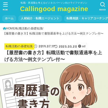
転職・再就職を考えるビジネスパーソン向けライフマガジン
Callingood magazine
MENU
SEARCH
ホーム
人材紹介・転職エージェント
転職相談・キャリアコーチン
HOME
転職活動の基礎知識
【履歴書の書き方】転職活動で書類通過率を上げる方法〜例文テンプレ付〜
2019.07.11
2025.05.20
転職活動の基礎知識
ad
【履歴書の書き方】転職活動で書類通過率を上
げる方法〜例文テンプレ付〜