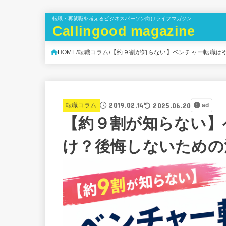
転職・再就職を考えるビジネスパーソン向けライフマガジン
Callingood magazine
HOME
転職コラム
【約９割が知らない】ベンチャー転職は
2019.02.14
2025.06.20
転職コラム
ad
【約９割が知らない】
け？後悔しないための