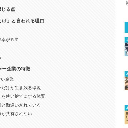
感じる点
とけ」と言われる理由
チ
存率が５％
る
ャー企業の特徴
ない企業
ンだけが生き残る環境
」を使い捨てにする体質
意と勘違いされている
報が共有されない