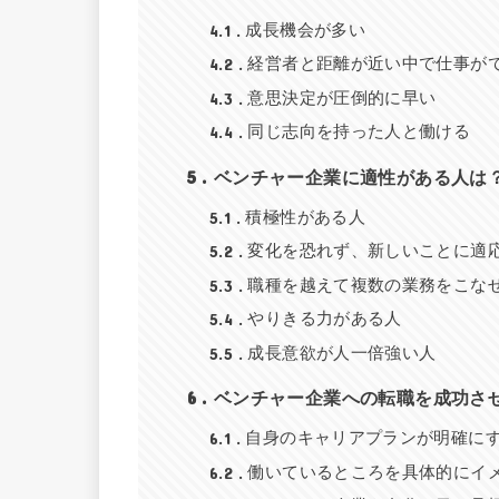
4.1
成長機会が多い
4.2
経営者と距離が近い中で仕事が
4.3
意思決定が圧倒的に早い
4.4
同じ志向を持った人と働ける
5
ベンチャー企業に適性がある人は
5.1
積極性がある人
5.2
変化を恐れず、新しいことに適
5.3
職種を越えて複数の業務をこな
5.4
やりきる力がある人
5.5
成長意欲が人一倍強い人
6
ベンチャー企業への転職を成功さ
6.1
自身のキャリアプランが明確に
6.2
働いているところを具体的にイ