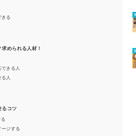
できる
？求められる人材！
応できる人
せる人
せるコツ
する
メージする