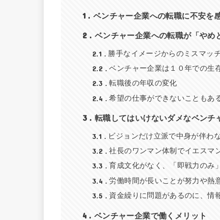
1
ベンチャー企業への転職に不安を
2
ベンチャー企業への転職が「やめ
2.1
勝手なイメージからのミスマッ
2.2
ベンチャー企業は１０年での生
2.3
転職後の年収の変化
2.4
希望の仕事ができないこともあ
3
転職してはいけないダメなベンチ
3.1
ビジョンだけ立派で中身が伴わ
3.2
社長のワンマン体制でイエスマ
3.3
育成文化がなく、「即戦力のみ
3.4
労働時間が長いことが努力や熱
3.5
資金繰りに問題があるのに、情
4
ベンチャー企業で働くメリット