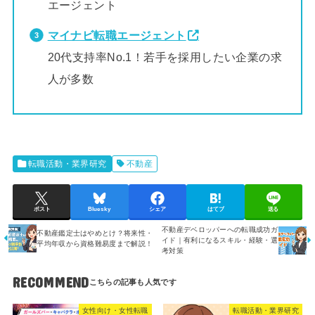
エージェント
マイナビ転職エージェント
20代支持率No.1！若手を採用したい企業の求
人が多数
転職活動・業界研究
不動産
ポスト
Bluesky
シェア
はてブ
送る
不動産デベロッパーへの転職成功ガ
不動産鑑定士はやめとけ？将来性・
イド｜有利になるスキル・経験・選
平均年収から資格難易度まで解説！
考対策
RECOMMEND
女性向け・女性転職
転職活動・業界研究