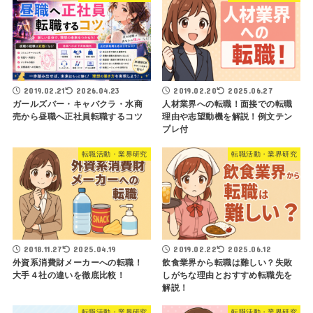
2019.02.21
2026.04.23
2019.02.20
2025.06.27
ガールズバー・キャバクラ・水商
人材業界への転職！面接での転職
売から昼職へ正社員転職するコツ
理由や志望動機を解説！例文テン
プレ付
転職活動・業界研究
転職活動・業界研究
2018.11.27
2025.04.19
2019.02.22
2025.06.12
外資系消費財メーカーへの転職！
飲食業界から転職は難しい？失敗
大手４社の違いを徹底比較！
しがちな理由とおすすめ転職先を
解説！
転職活動・業界研究
転職活動・業界研究