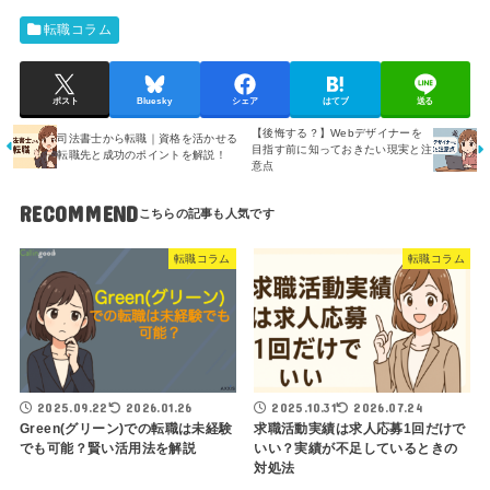
転職コラム
ポスト
Bluesky
シェア
はてブ
送る
【後悔する？】Webデザイナーを
司法書士から転職｜資格を活かせる
目指す前に知っておきたい現実と注
転職先と成功のポイントを解説！
意点
RECOMMEND
転職コラム
転職コラム
2025.09.22
2026.01.26
2025.10.31
2026.07.24
Green(グリーン)での転職は未経験
求職活動実績は求人応募1回だけで
でも可能？賢い活用法を解説
いい？実績が不足しているときの
対処法