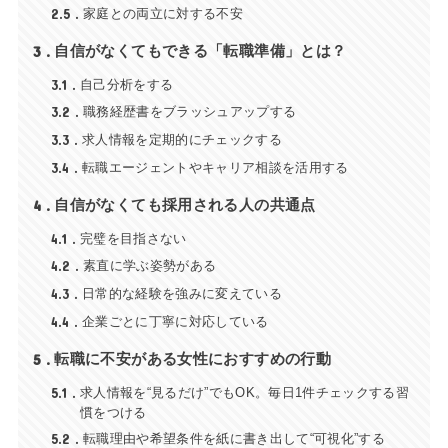
2.5
家庭との両立に対する不安
3
自信がなくてもできる「転職準備」とは？
3.1
自己分析をする
3.2
職務経歴書をブラッシュアップする
3.3
求人情報を定期的にチェックする
3.4
転職エージェントやキャリア相談を活用する
4
自信がなくても採用される人の共通点
4.1
完璧を目指さない
4.2
素直に学ぶ姿勢がある
4.3
日常的な経験を強みに変えている
4.4
企業ごとに丁寧に対応している
5
転職に不安がある女性におすすめの行動
5.1
求人情報を“見るだけ”でもOK。毎日1件チェックする習
慣をつける
5.2
転職理由や希望条件を紙に書き出して“可視化”する