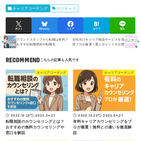
キャリアコーチング
マジキャリ
ポスト
Bluesky
シェア
はてブ
送る
グランドスタッフから転職は有利？
女性向けキャリア相談サービスを現
おすすめ転職理由や転職先
役プロが厳選！選ぶポイント大公開
RECOMMEND
キャリアコーチング
キャリアコーチング
2022.12.30
2025.04.27
2020.10.20
2025.04.27
転職相談のカウンセリングとは？
有料キャリアカウンセリングをプ
おすすめの無料カウンセリングや
ロが厳選！無料との違いを徹底解
窓口を解説
説