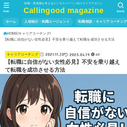
転職・再就職を考えるビジネスパーソン向けライフマガジン
Callingood magazine
MENU
SEARCH
ホーム
人材紹介・転職エージェント
転職相談・キャリアコーチン
HOME
キャリアコーチング
【転職に自信がない女性必見】不安を乗り越えて転職を成功させる方法
2021.11.30
2025.04.19
キャリアコーチング
ad
【転職に自信がない女性必見】不安を乗り越え
て転職を成功させる方法