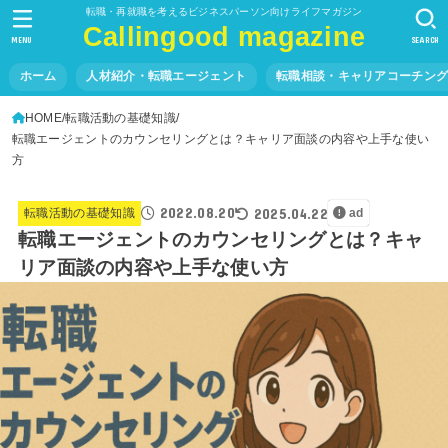
転職・再就職を考えるビジネスパーソン向けライフマガジン
Callingood magazine
MENU
SEARCH
ホーム
人材紹介・転職エージェント
転職相談・キャリアコーチン
HOME
転職活動の基礎知識
転職エージェントのカウンセリングとは？キャリア面談の内容や上手な使い
方
2022.08.20
2025.04.22
転職活動の基礎知識
ad
転職エージェントのカウンセリングとは？キャ
リア面談の内容や上手な使い方