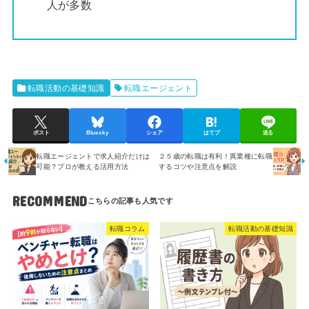
人が多数
転職活動の基礎知識
転職エージェント
ポスト
Bluesky
シェア
はてブ
送る
転職エージェントで求人紹介だけは
２５歳の転職は有利！異業種に転職
可能？プロが教える活用方法
するコツや注意点を解説
RECOMMEND
転職コラム
転職活動の基礎知識