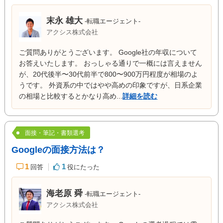
末永 雄大
-転職エージェント-
アクシス株式会社
ご質問ありがとうございます。 Google社の年収について
お答えいたします。 おっしゃる通りで一概には言えません
が、20代後半〜30代前半で800〜900万円程度が相場のよ
うです。 外資系の中ではやや高めの印象ですが、日系企業
の相場と比較するとかなり高め...
詳細を読む
面接・筆記・書類選考
Googleの面接方法は？
1
1
回答
役にたった
海老原 舜
-転職エージェント-
アクシス株式会社