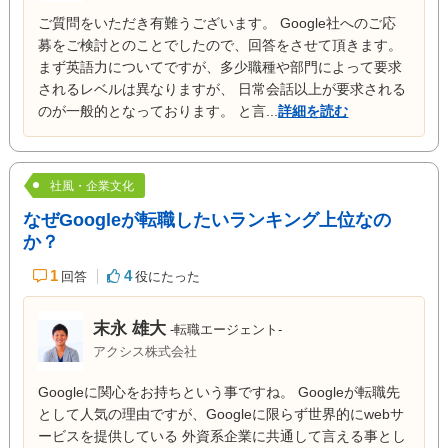
ご質問をいただき有難うございます。 Google社へのご応
募をご検討とのことでしたので、回答をさせて頂きます。
まず英語力についてですが、多少職種や部門によって要求
されるレベルは異なりますが、 日常会話以上が要求される
のが一般的となっております。 と言...
詳細を読む
社風・企業文化
なぜGoogleが転職したいランキング上位なの
か？
1
4
回答
役にたった
末永 雄大
-転職エージェント-
アクシス株式会社
Googleに関心をお持ちという事ですね。 Googleが転職先
として人気の理由ですが、Googleに限らず世界的にwebサ
ービスを提供している 外資系企業に共通して言える事とし