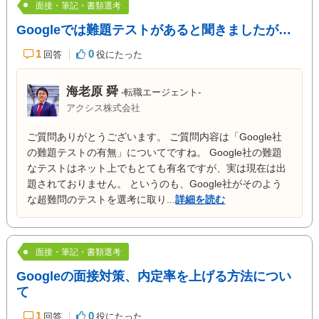
面接・筆記・書類選考
Googleでは難題テストがあると聞きましたが…
1
0
回答
役にたった
海老原 舜
-転職エージェント-
アクシス株式会社
ご質問ありがとうございます。 ご質問内容は「Google社
の難題テストの有無」についてですね。 Google社の難題
なテストはネット上でもとても有名ですが、実は現在は出
題されておりません。 というのも、Google社がそのよう
な超難問のテストを選考に取り...
詳細を読む
面接・筆記・書類選考
Googleの面接対策、内定率を上げる方法につい
て
1
0
回答
役にたった