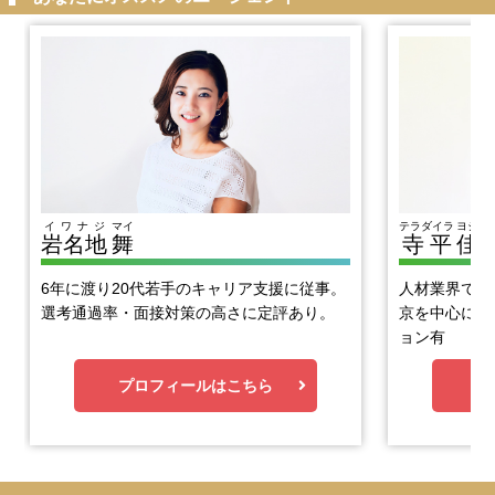
イワナジ
マイ
テラダイラ
ヨシヒ
岩名地
舞
寺平
佳
6年に渡り20代若手のキャリア支援に従事。
人材業界で1
選考通過率・面接対策の高さに定評あり。
京を中心に優
ョン有
プロフィールはこちら
プ