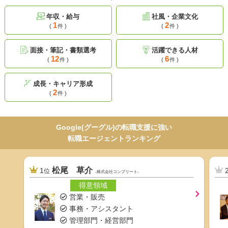
年収・給与
社風・企業文化
1
2
(
件 )
(
件 )
面接・筆記・書類選考
活躍できる人材
12
6
(
件 )
(
件 )
成長・キャリア形成
2
(
件 )
Google(グーグル)の転職支援に強い
転職エージェントランキング
松尾 草介
1
位
-株式会社コンプリート-
得意領域
営業・販売
事務・アシスタント
管理部門・経営部門