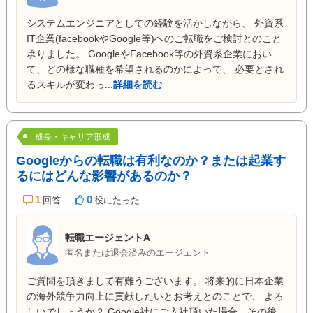
システムエンジニアとしての経験を活かしながら、 外資系
IT企業(facebookやGoogle等)へのご転職をご検討とのこと
承りました。 GoogleやFacebook等の外資系企業におい
て、どの様な職種を希望されるのかによって、 必要とされ
るスキルが変わっ...
詳細を読む
成長・キャリア形成
Googleからの転職は有利なのか？または起業す
るにはどんな影響があるのか？
1
0
回答
役にたった
転職エージェントA
匿名または退会済みのエージェント
ご質問を頂きまして有難うございます。 将来的に日本企業
の海外競争力向上に貢献したいとお考えとのことで、 よろ
しいでしょうか？ Google社にご入社頂いた場合、その後