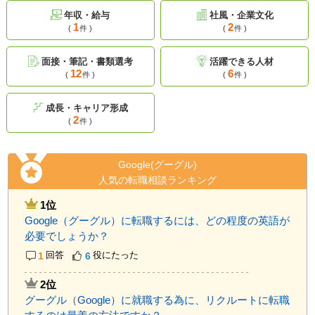
年収・給与
社風・企業文化
1
2
(
件 )
(
件 )
面接・筆記・書類選考
活躍できる人材
12
6
(
件 )
(
件 )
成長・キャリア形成
2
(
件 )
Google(グーグル)
人気の転職相談ランキング
1位
Google（グーグル）に転職するには、どの程度の英語が
必要でしょうか？
1
回答
6
役にたった
2位
グーグル（Google）に就職する為に、リクルートに転職