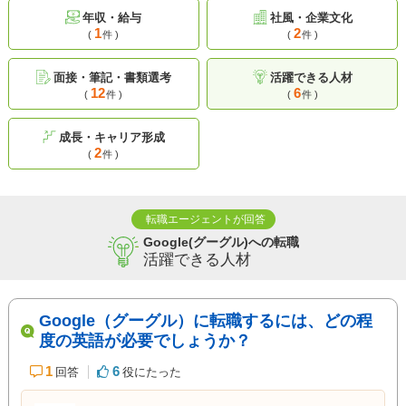
年収・給与
社風・企業文化
1
2
(
件 )
(
件 )
面接・筆記・書類選考
活躍できる人材
12
6
(
件 )
(
件 )
成長・キャリア形成
2
(
件 )
転職エージェントが回答
Google(グーグル)への転職
活躍できる人材
Google（グーグル）に転職するには、どの程
度の英語が必要でしょうか？
1
6
回答
役にたった