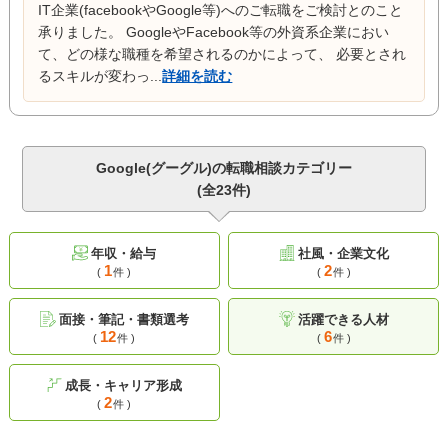
IT企業(facebookやGoogle等)へのご転職をご検討とのこと
承りました。 GoogleやFacebook等の外資系企業におい
て、どの様な職種を希望されるのかによって、 必要とされ
るスキルが変わっ...
詳細を読む
Google(グーグル)の転職相談カテゴリー
(全23件)
年収・給与
社風・企業文化
1
2
(
件 )
(
件 )
面接・筆記・書類選考
活躍できる人材
12
6
(
件 )
(
件 )
成長・キャリア形成
2
(
件 )