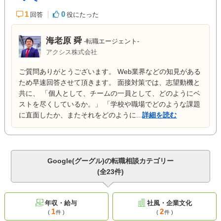
1
0
回答
役にたった
海老原 舜
-転職エージェント-
アクシス株式会社
ご質問ありがとうございます。 Web業界などの知見がある
ため早速回答させて頂きます。 面接対策では、志望動機と
共に、 「個人として、チームの一員として、どのようにベ
ストを尽くしているか。」 「学校や職場でどのような課題
に直面したか、またそれをどのように...
詳細を読む
Google(グーグル)の転職相談カテゴリー
(全23件)
年収・給与
社風・企業文化
1
2
(
件 )
(
件 )