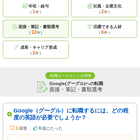
年収・給与
社風・企業文化
1
2
(
件 )
(
件 )
面接・筆記・書類選考
活躍できる人材
12
6
(
件 )
(
件 )
成長・キャリア形成
2
(
件 )
転職エージェントが回答
Google(グーグル)への転職
面接・筆記・書類選考
Google（グーグル）に転職するには、どの程
度の英語が必要でしょうか？
1
6
回答
役にたった