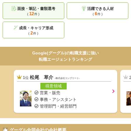
面接・筆記・書類選考
活躍できる人材
12
6
(
件 )
(
件 )
成長・キャリア形成
2
(
件 )
Google(グーグル)の転職支援に強い
転職エージェントランキング
松尾 草介
1
位
-株式会社コンプリート-
得意領域
営業・販売
事務・アシスタント
管理部門・経営部門
グーグル合同会社の会社概要