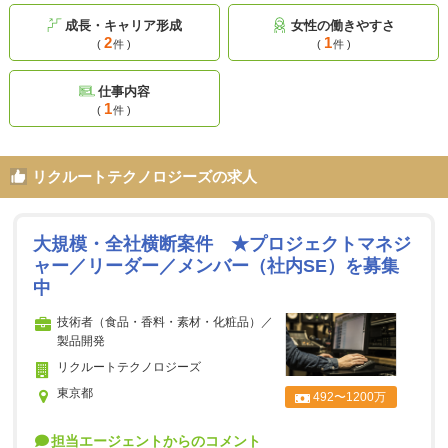
成長・キャリア形成
女性の働きやすさ
2
1
(
件 )
(
件 )
仕事内容
1
(
件 )
リクルートテクノロジーズの求人
大規模・全社横断案件 ★プロジェクトマネジ
ャー／リーダー／メンバー（社内SE）を募集
中
技術者（食品・香料・素材・化粧品）／
製品開発
リクルートテクノロジーズ
東京都
492〜1200万
担当エージェントからのコメント