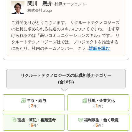
関川 懸介
-転職エージェント-
株式会社uloqo
ご質問ありがとうございます。 リクルートテクノロジーズ
の社員に求められる共通のスキルについてですね。 まず挙
げられるのは「高いコミュニケーションスキル」です。 リ
クルートテクノロジーズ社では、プロジェクトを推進する
にあたり、社内のチームメンバー、クラ...
詳細を読む
リクルートテクノロジーズの転職相談カテゴリー
(全18件)
年収・給与
社風・企業文化
2
1
(
件 )
(
件 )
面接・筆記・書類選考
福利厚生・働く環境
6
5
(
件 )
(
件 )