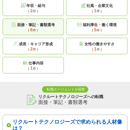
年収・給与
社風・企業文化
2
1
(
件 )
(
件 )
面接・筆記・書類選考
福利厚生・働く環境
6
5
(
件 )
(
件 )
成長・キャリア形成
女性の働きやすさ
2
1
(
件 )
(
件 )
仕事内容
1
(
件 )
転職エージェントが回答
リクルートテクノロジーズへの転職
面接・筆記・書類選考
リクルートテクノロジーズで求められる人材像
は？