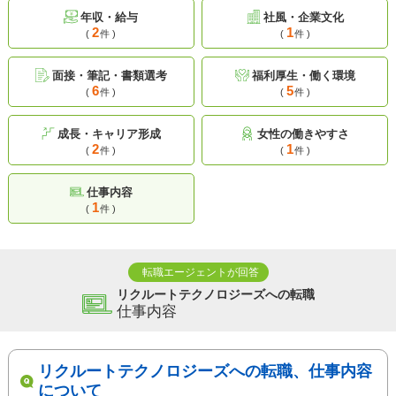
年収・給与
社風・企業文化
2
1
(
件 )
(
件 )
面接・筆記・書類選考
福利厚生・働く環境
6
5
(
件 )
(
件 )
成長・キャリア形成
女性の働きやすさ
2
1
(
件 )
(
件 )
仕事内容
1
(
件 )
転職エージェントが回答
リクルートテクノロジーズへの転職
仕事内容
リクルートテクノロジーズへの転職、仕事内容
について