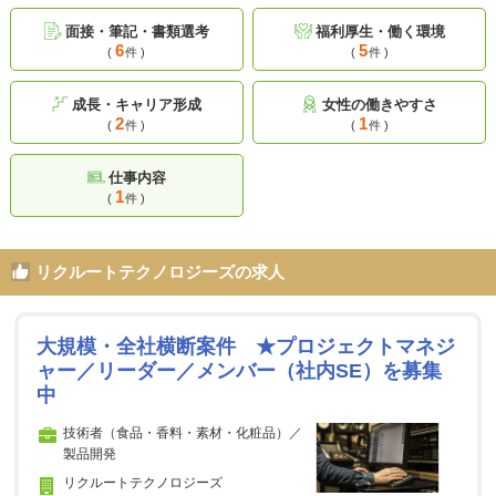
面接・筆記・書類選考
福利厚生・働く環境
6
5
(
件 )
(
件 )
成長・キャリア形成
女性の働きやすさ
2
1
(
件 )
(
件 )
仕事内容
1
(
件 )
リクルートテクノロジーズの求人
大規模・全社横断案件 ★プロジェクトマネジ
ャー／リーダー／メンバー（社内SE）を募集
中
技術者（食品・香料・素材・化粧品）／
製品開発
リクルートテクノロジーズ