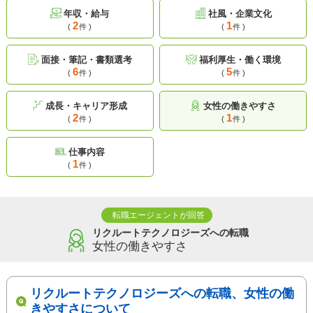
年収・給与
社風・企業文化
2
1
(
件 )
(
件 )
面接・筆記・書類選考
福利厚生・働く環境
6
5
(
件 )
(
件 )
成長・キャリア形成
女性の働きやすさ
2
1
(
件 )
(
件 )
仕事内容
1
(
件 )
転職エージェントが回答
リクルートテクノロジーズへの転職
女性の働きやすさ
リクルートテクノロジーズへの転職、女性の働
きやすさについて