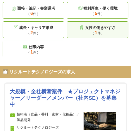
面接・筆記・書類選考
福利厚生・働く環境
6
5
(
件 )
(
件 )
成長・キャリア形成
女性の働きやすさ
2
1
(
件 )
(
件 )
仕事内容
1
(
件 )
リクルートテクノロジーズの求人
大規模・全社横断案件 ★プロジェクトマネジ
ャー／リーダー／メンバー（社内SE）を募集
中
技術者（食品・香料・素材・化粧品）／
製品開発
リクルートテクノロジーズ