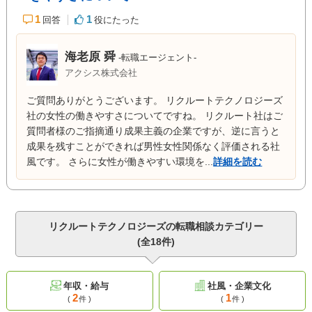
1
1
回答
役にたった
海老原 舜
-転職エージェント-
アクシス株式会社
ご質問ありがとうございます。 リクルートテクノロジーズ
社の女性の働きやすさについてですね。 リクルート社はご
質問者様のご指摘通り成果主義の企業ですが、逆に言うと
成果を残すことができれば男性女性関係なく評価される社
風です。 さらに女性が働きやすい環境を...
詳細を読む
リクルートテクノロジーズの転職相談カテゴリー
(全18件)
年収・給与
社風・企業文化
2
1
(
件 )
(
件 )