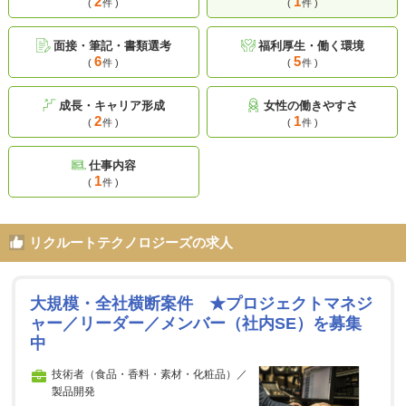
2
1
(
件 )
(
件 )
面接・筆記・書類選考
福利厚生・働く環境
6
5
(
件 )
(
件 )
成長・キャリア形成
女性の働きやすさ
2
1
(
件 )
(
件 )
仕事内容
1
(
件 )
リクルートテクノロジーズの求人
大規模・全社横断案件 ★プロジェクトマネジ
ャー／リーダー／メンバー（社内SE）を募集
中
技術者（食品・香料・素材・化粧品）／
製品開発