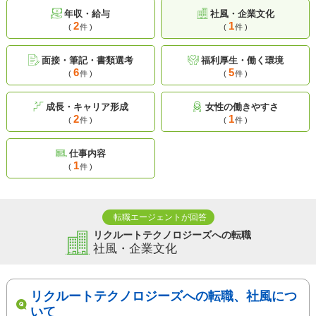
年収・給与
社風・企業文化
2
1
(
件 )
(
件 )
面接・筆記・書類選考
福利厚生・働く環境
6
5
(
件 )
(
件 )
成長・キャリア形成
女性の働きやすさ
2
1
(
件 )
(
件 )
仕事内容
1
(
件 )
転職エージェントが回答
リクルートテクノロジーズへの転職
社風・企業文化
リクルートテクノロジーズへの転職、社風につ
いて