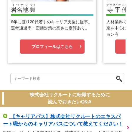
イワナジ
マイ
テラダイラ
ヨシヒ
岩名地
舞
寺平
佳
6年に渡り20代若手のキャリア支援に従事。
人材業界で1
選考通過率・面接対策の高さに定評あり。
京を中心に優
ョン有
プロフィールはこちら
プ
株式会社リクルートに転職するために
読んでおきたいQ&A
【キャリアパス】株式会社リクルートのエキスパ
ート職からのキャリアパスについて教えてください！