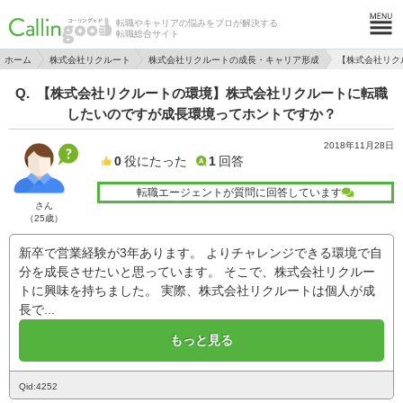
転職やキャリアの悩みをプロが解決する
転職総合サイト
ホーム
株式会社リクルート
株式会社リクルートの成長・キャリア形成
【株式会社リク
【株式会社リクルートの環境】株式会社リクルートに転職
したいのですが成長環境ってホントですか？
2018年11月28日
0
役にたった
1
回答
転職エージェントが質問に回答しています
さん
（25歳）
新卒で営業経験が3年あります。 よりチャレンジできる環境で自
分を成長させたいと思っています。 そこで、株式会社リクルー
トに興味を持ちました。 実際、株式会社リクルートは個人が成
長で...
もっと見る
Qid:4252