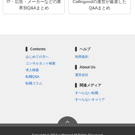
IT・広告・メーカーなどの業
Callingoodの運営が厳選した
界別Q&Aまとめ
Q&Aまとめ
Contents
ヘルプ
はじめての方へ
利用規約
コンサルタント検索
About Us
求人検索
運営会社
転職Q&A
転職コラム
関連メディア
すべらない転職
すべらないキャリア
Copyright © 2014 callingood All Rights Reserved.