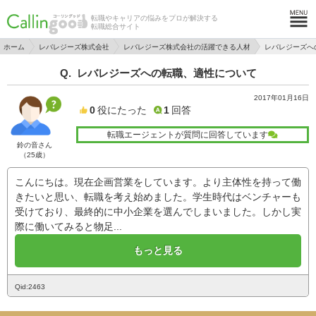
転職やキャリアの悩みをプロが解決する
転職総合サイト
ホーム
レバレジーズ株式会社
レバレジーズ株式会社の活躍できる人材
レバレジーズへ
レバレジーズへの転職、適性について
2017年01月16日
0
役にたった
1
回答
転職エージェントが質問に回答しています
鈴の音さん
（25歳）
こんにちは。現在企画営業をしています。より主体性を持って働
きたいと思い、転職を考え始めました。学生時代はベンチャーも
受けており、最終的に中小企業を選んでしまいました。しかし実
際に働いてみると物足...
もっと見る
Qid:2463