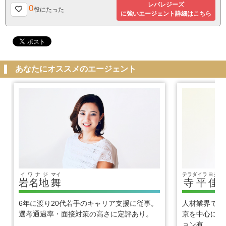
レバレジーズ
0
役にたった
に強いエージェント詳細はこちら
あなたにオススメのエージェント
イワナジ
マイ
テラダイラ
ヨシヒ
岩名地
舞
寺平
佳
6年に渡り20代若手のキャリア支援に従事。
人材業界で1
選考通過率・面接対策の高さに定評あり。
京を中心に優
ョン有