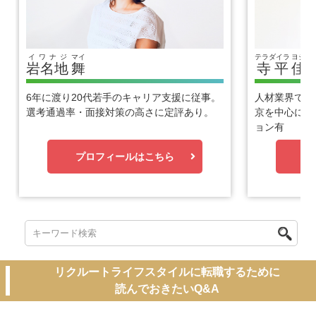
イワナジ
マイ
テラダイラ
ヨシヒ
岩名地
舞
寺平
佳
6年に渡り20代若手のキャリア支援に従事。
人材業界で1
選考通過率・面接対策の高さに定評あり。
京を中心に優
ョン有
プロフィールはこちら
プ
リクルートライフスタイルに転職するために
読んでおきたいQ&A