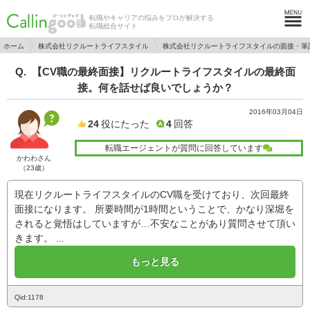
転職やキャリアの悩みをプロが解決する
転職総合サイト
ホーム
株式会社リクルートライフスタイル
株式会社リクルートライフスタイルの面接・筆
【CV職の最終面接】リクルートライフスタイルの最終面
接。何を話せば良いでしょうか？
2016年03月04日
24
役にたった
4
回答
転職エージェントが質問に回答しています
かわわさん
（23歳）
現在リクルートライフスタイルのCV職を受けており、次回最終
面接になります。 所要時間が1時間ということで、かなり深堀を
されると覚悟はしていますが…不安なことがあり質問させて頂い
きます。 ...
もっと見る
Qid:1178