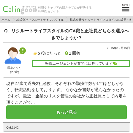
転職やキャリアの悩みをプロが解決する
転職総合サイト
ホーム
株式会社リクルートライフスタイル
株式会社リクルートライフスタイルの成長・キ
リクルートライフスタイルのCV職と正社員どちらを選ぶべ
きでしょうか？
2015年12月15日
5
役にたった
1
回答
転職エージェントが質問に回答しています
匿名Aさん
（27歳）
現在27歳で過去2社経験、それぞれの勤務年数が1年ほどしかな
く、転職活動をしております。 なかなか書類が通らなかったの
ですが、最近、企業のリスク管理の会社から正社員として内定を
頂くことがで...
もっと見る
Qid:1142