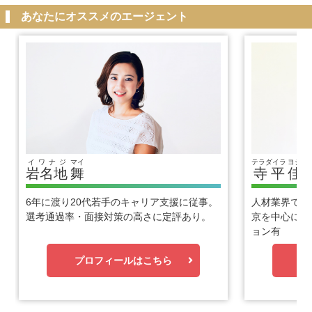
あなたにオススメのエージェント
イワナジ
マイ
テラダイラ
ヨシヒ
岩名地
舞
寺平
佳
6年に渡り20代若手のキャリア支援に従事。
人材業界で1
選考通過率・面接対策の高さに定評あり。
京を中心に優
ョン有
プロフィールはこちら
プ