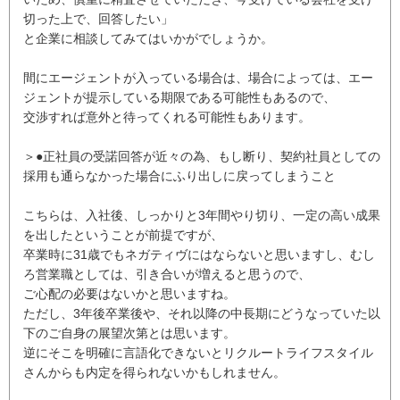
切った上で、回答したい」
と企業に相談してみてはいかがでしょうか。
間にエージェントが入っている場合は、場合によっては、エー
ジェントが提示している期限である可能性もあるので、
交渉すれば意外と待ってくれる可能性もあります。
＞●正社員の受諾回答が近々の為、もし断り、契約社員としての
採用も通らなかった場合にふり出しに戻ってしまうこと
こちらは、入社後、しっかりと3年間やり切り、一定の高い成果
を出したということが前提ですが、
卒業時に31歳でもネガティヴにはならないと思いますし、むし
ろ営業職としては、引き合いが増えると思うので、
ご心配の必要はないかと思いますね。
ただし、3年後卒業後や、それ以降の中長期にどうなっていた以
下のご自身の展望次第とは思います。
逆にそこを明確に言語化できないとリクルートライフスタイル
さんからも内定を得られないかもしれません。