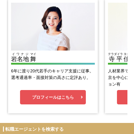
イワナジ
マイ
テラダイラ
ヨシヒ
岩名地
舞
寺平
佳
6年に渡り20代若手のキャリア支援に従事。
人材業界で1
選考通過率・面接対策の高さに定評あり。
京を中心に優
ョン有
プロフィールはこちら
プ
転職エージェントを検索する