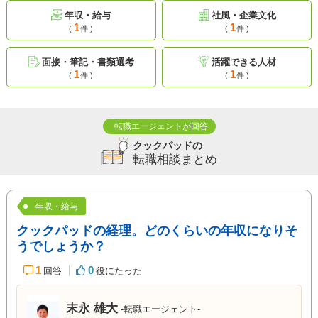
年収・給与
社風・企業文化
1
1
(
件 )
(
件 )
面接・筆記・書類選考
活躍できる人材
1
1
(
件 )
(
件 )
転職エージェントが回答
クックパッドの
転職相談まとめ
年収・給与
クックパッドの経理。どのくらいの年収になりそ
うでしょうか？
1
0
回答
役にたった
末永 雄大
-転職エージェント-