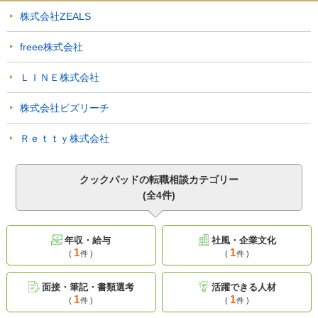
株式会社ZEALS
freee株式会社
ＬＩＮＥ株式会社
株式会社ビズリーチ
Ｒｅｔｔｙ株式会社
クックパッドの転職相談カテゴリー
(全4件)
年収・給与
社風・企業文化
1
1
(
件 )
(
件 )
面接・筆記・書類選考
活躍できる人材
1
1
(
件 )
(
件 )