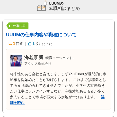
UUUMの
転職相談まとめ
仕事内容
UUUMの仕事内容や職種について
1
1
回答
役にたった
海老原 舜
-転職エージェント-
アクシス株式会社
将来性のある会社と言えます。まずYouTuberが世間的に市
民権を得始めたことが挙げられます。 これまでは職業とし
てあまり認められてきませんでしたが、小学生の将来就き
たい仕事にランクインするなど、今後才能ある若者が多く
参入することで市場が拡大する余地が十分あります。...
詳
細を読む