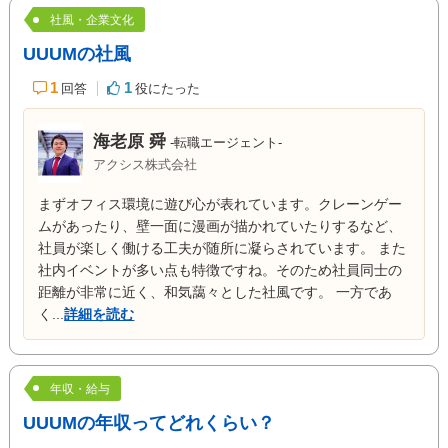
社風・企業文化
UUUMの社風
1
1
回答
役にたった
海老原 舜
-転職エージェント-
アクシス株式会社
まずオフィス環境に遊び心が表れています。クレーンゲー
ムがあったり、壁一面に漫画が描かれていたりするなど、
社員が楽しく働ける工夫が随所に凝らされています。 また
社内イベントが多い点も特徴ですね。そのため社員同士の
距離が非常に近く、和気藹々とした社風です。 一方であ
く...
詳細を読む
年収・給与
UUUMの年収ってどれくらい？