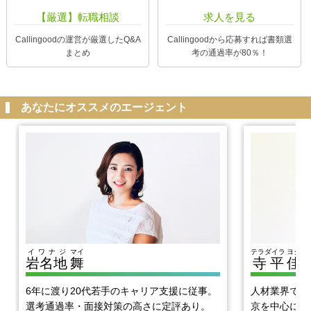
【厳選】転職相談
求人を見る
Callingoodの運営が厳選したQ&A
Callingoodから応募すれば書類選
まとめ
考の通過率が80％！
あなたにオススメのエージェント
イワナジ
マイ
テラダイラ
ヨシヒ
岩名地
舞
寺平
佳
6年に渡り20代若手のキャリア支援に従事。
人材業界で1
選考通過率・面接対策の高さに定評あり。
京を中心に優