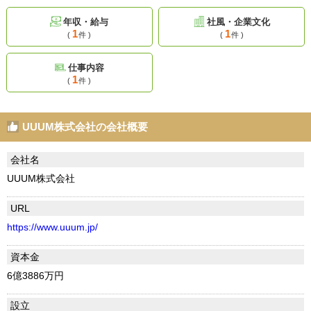
年収・給与
社風・企業文化
1
1
(
件 )
(
件 )
仕事内容
1
(
件 )
UUUM株式会社の会社概要
会社名
UUUM株式会社
URL
https://www.uuum.jp/
資本金
6億3886万円
設立