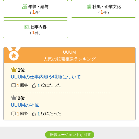
年収・給与
社風・企業文化
1
1
(
件 )
(
件 )
仕事内容
1
(
件 )
UUUM
人気の転職相談ランキング
1位
UUUMの仕事内容や職種について
1
回答
1
役にたった
2位
UUUMの社風
1
回答
1
役にたった
転職エージェントが回答