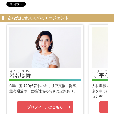
あなたにオススメのエージェント
イワナジ
マイ
テラダイラ
ヨシヒ
岩名地
舞
寺平
佳
6年に渡り20代若手のキャリア支援に従事。
人材業界で1
選考通過率・面接対策の高さに定評あり。
京を中心に優
ョン有
プロフィールはこちら
プ