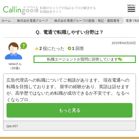
転職やキャリアの悩みをプロが解決する
転職総合サイト
ホーム
株式会社電通グループ
株式会社電通グループの面接・筆記・書類選考
電通で転
電通で転職しやすい分野は？
2015年04月20日
2
役にたった
1
回答
転職エージェントが質問に回答しています
taitaiさん
（30歳）
広告代理店への転職についてご相談があります。 現在電通への
転職を目指しております。 留学の経験があり、英語は話せます
が、高学歴ではないため転職が成功できるか不安です。 なるべ
くならプロ...
もっと見る
Qid:457