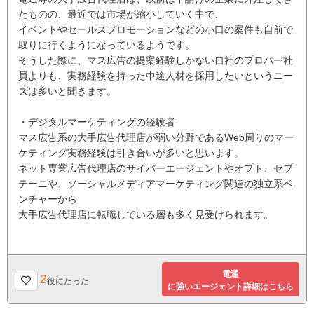
たものの、最近では市場が縮小していく中で、
イベントやセールスプロモーションなどの小口の案件も自前で
取りに行くようになっているようです。
そうした際に、マス広告の提案経験しかない自社のプロパー社
員よりも、実務経験を持った中途人材を採用したいというニー
ズは多いと聞きます。
・デジタルマーケティングの経験者
マス広告系の大手広告代理店が弱い分野であるWeb周りのマー
ケティング実務経験は引き合いが多いと思います。
ネット専業広告代理店のサイバーエージェントやオプト、セプ
テーニや、ソーシャルメディアマーケティング関連の独立系ベ
ンチャーから
大手広告代理店に転職している層も多く見受けられます。
電通
2
役にたった
に強いエージェント詳細はこちら