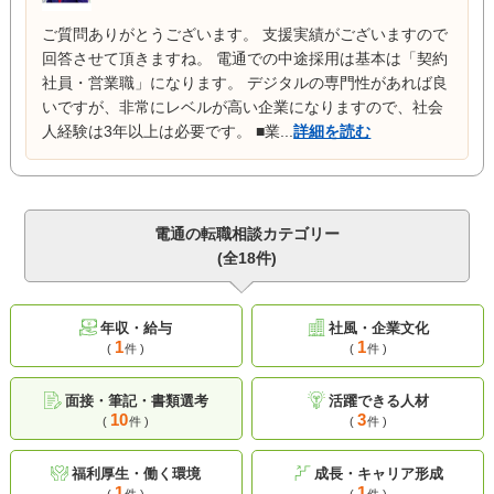
ご質問ありがとうございます。 支援実績がございますので
回答させて頂きますね。 電通での中途採用は基本は「契約
社員・営業職」になります。 デジタルの専門性があれば良
いですが、非常にレベルが高い企業になりますので、社会
人経験は3年以上は必要です。 ■業...
詳細を読む
電通の転職相談カテゴリー
(全18件)
年収・給与
社風・企業文化
1
1
(
件 )
(
件 )
面接・筆記・書類選考
活躍できる人材
10
3
(
件 )
(
件 )
福利厚生・働く環境
成長・キャリア形成
1
1
(
件 )
(
件 )