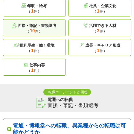
年収・給与
社風・企業文化
1
1
(
件 )
(
件 )
面接・筆記・書類選考
活躍できる人材
10
3
(
件 )
(
件 )
福利厚生・働く環境
成長・キャリア形成
1
1
(
件 )
(
件 )
仕事内容
1
(
件 )
転職エージェントが回答
電通への転職
面接・筆記・書類選考
電通・博報堂への転職、異業種からの転職は可
能かどうか