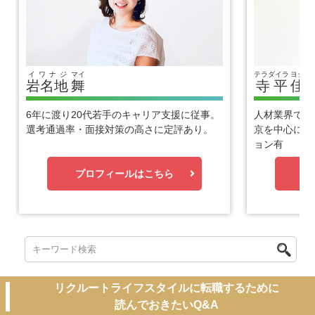
イワナジ
マイ
テラダイラ
ヨシヒ
岩名地
舞
寺平
佳
6年に渡り20代若手のキャリア支援に従事。
人材業界で1
選考通過率・面接対策の高さに定評あり。
京を中心に優
ョン有
プロフィールはこちら
プ
リクルートライフスタイルに転職するために
読んでおきたいQ&A