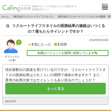
転職やキャリアの悩みをプロが解決する
転職総合サイト
ホーム
株式会社リクルートライフスタイル
株式会社リクルートライフスタイルの面接・筆
リクルートライフスタイルの面接結果の連絡はいつくる
の？落ちたらサイレントですか？
2018年09月19日
3
役にたった
3
回答
転職エージェントが質問に回答しています
サブコメさん
（21歳）
現在複数社の面接を受けているのですが、リクルートライフスタ
イルの面接結果はどれくらいの期間で連絡が来ますか？ また、
選考の結果次第ではサイレントもあり得るのでしょうか？
もっと見る
Qid:4130