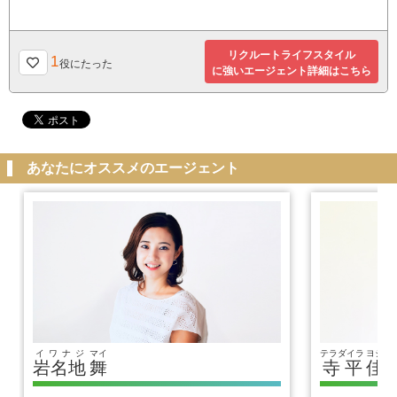
リクルートライフスタイル
1
役にたった
に強いエージェント詳細はこちら
あなたにオススメのエージェント
イワナジ
マイ
テラダイラ
ヨシヒ
岩名地
舞
寺平
佳