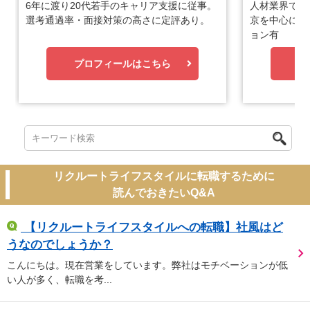
6年に渡り20代若手のキャリア支援に従事。
人材業界で1
選考通過率・面接対策の高さに定評あり。
京を中心に優
ョン有
プロフィールはこちら
プ
リクルートライフスタイルに転職するために
読んでおきたいQ&A
【リクルートライフスタイルへの転職】社風はど
うなのでしょうか？
こんにちは。現在営業をしています。弊社はモチベーションが低
い人が多く、転職を考...