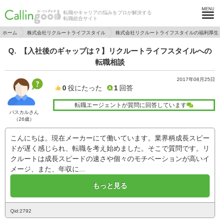
転職やキャリアの悩みをプロが解決する
転職総合サイト
ホーム
株式会社リクルートライフスタイル
株式会社リクルートライフスタイルの福利厚生
【入社後のギャップは？】リクルートライフスタイルへの
転職相談
2017年08月25日
0
役にたった
1
回答
転職エージェントが質問に回答しています
パスカルさん
（26歳）
こんにちは。現在メーカーにて働いています。業界柄成長スピー
ドが遅く感じられ、転職を考え始めました。そこで質問です。リ
クルートは成長スピードの速さや個々のモチベーションが高いイ
メージ、また、年収に...
もっと見る
Qid:2792