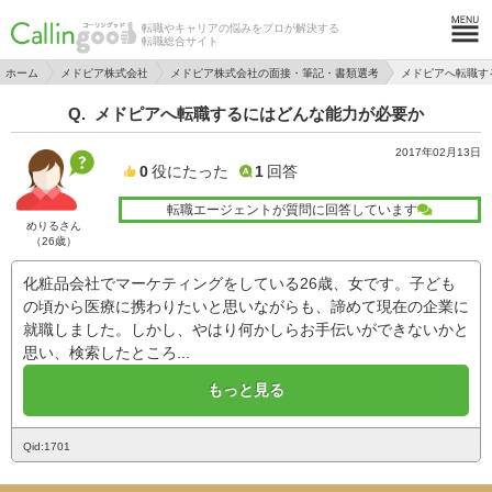
転職やキャリアの悩みをプロが解決する
転職総合サイト
ホーム
メドピア株式会社
メドピア株式会社の面接・筆記・書類選考
メドピアへ転職す
メドピアへ転職するにはどんな能力が必要か
2017年02月13日
0
役にたった
1
回答
転職エージェントが質問に回答しています
めりるさん
（26歳）
化粧品会社でマーケティングをしている26歳、女です。子ども
の頃から医療に携わりたいと思いながらも、諦めて現在の企業に
就職しました。しかし、やはり何かしらお手伝いができないかと
思い、検索したところ...
もっと見る
Qid:1701