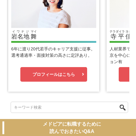
イワナジ
マイ
テラダイラ
ヨシヒ
岩名地
舞
寺平
佳
6年に渡り20代若手のキャリア支援に従事。
人材業界で1
選考通過率・面接対策の高さに定評あり。
京を中心に優
ョン有
プロフィールはこちら
プ
メドピアに転職するために
読んでおきたいQ&A