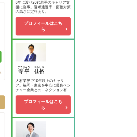
6年に渡り20代若手のキャリア支
援に従事。選考通過率・面接対策
の高さに定評あり。
プロフィールはこち
ら
テラダイラ
ヨシヒロ
寺平
佳裕
4
人材業界で10年以上のキャリ
ア。福岡・東京を中心に優良ベン
チャー企業とのコネクション有
プロフィールはこち
ら