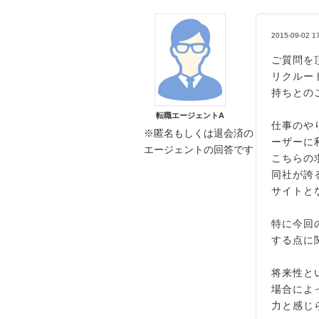
2015-09-02 1
ご質問を
リクルー
持ちとの
転職エージェントA
仕事のや
※匿名もしくは退会済の
ーザーに
エージェントの回答です
こちらの
同社が誇
サイトと
特に今回
する点に
将来性と
場合によ
力と感じ