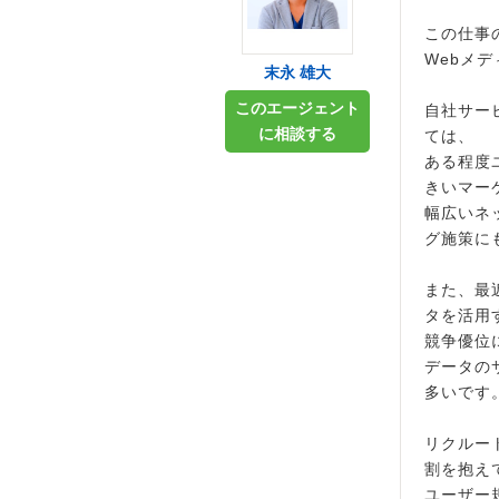
この仕事
Webメ
末永 雄大
このエージェント
自社サー
に相談する
ては、
ある程度
きいマー
幅広いネ
グ施策に
また、最
タを活用
競争優位
データの
多いです
リクルー
割を抱え
ユーザー