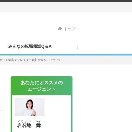
トップ
みんなの転職相談Q＆A
ネット集客ディレクター職】やりがいについて
あなたにオススメの
エージェント
イワナジ
マイ
岩名地
舞