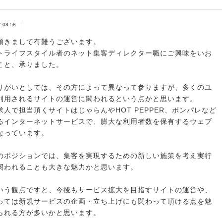
7:08:58
頂きまして有難うございます。
トライフスタイル者のネット集客ディレクター職にご興味をいお
こと、承りました。
りがいとしては、その方によって異なって参りますが、多くのユ
利用されるサイトの運営に関われるという点かと思います。
求人で担当頂くサイトはじゃらんやHOT PEPPER、ポンパレなど
るインターネットサービスで、膨大な利用者数を保有するウェブ
なっています。
のポジションでは、集客を実現するための新しい施策を考え実行
関われることも大きな魅力かと思います。
いう観点ですと、今後もサービス拡大を目指すサイトの運営や、
っては新規サービスの企画・立ち上げにも関わって頂ける点を魅
られる方が多いかと思います。