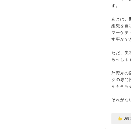
す。
あとは、
組織を自
マーケテ
す事がで
ただ、失
らっしゃ
外資系の
グの専門
そもそも
それがな
3
役