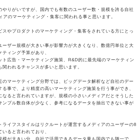
のやりがいですが、国内でも有数のユーザー数・規模を誇る自社
ディアのマーケティング・集客に関われる事と思います。
ビスやプロダクトのマーケティング・集客をされている方にとっ
ユーザー規模が大きい事が影響力が大きくなり、数億円単位と大
ケティング予算があり、
ット広告・マーケティング施策、R&D的に最先端のマーケティン
も関われるチャンスが多いと思います。
近のマーケティング分野では、ビッグデータ解析など自社のデー
する事で、より精度の高いマーケティング施策を行う事ができ、
になると言われていますが、規模の小さいメディアだとそうした
サンプル数自体が少なく、参考になるデータを抽出できない事が
。
トライフスタイルはリクルートが運営するメディアのユーザーの8
ていると言われており、
規模が大きい分、自社で活用できるデータ量も国内でも随一で