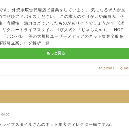
歳です。外資系広告代理店で営業をしています。 気になる求人が見
のでぜひアドバイスください。 この求人のやりがいや面白み、今
性・有望性・魅力はどういったものがありそうでしょうか？ 《求
》リクルートライフスタイル 《求人名》「じゃらんnet」「HOT
ER」「ポンパレ」等の大規模ユーザーメディアのネット集客全般を
客戦略立案、ログ解析、開...
もっと見る
2015/08/24
Q:103
5:04:00
トライフスタイルさんのネット集客ディレクター職ですね。