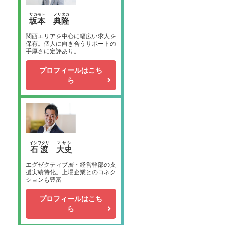
サカモト
ノリタカ
坂本
典隆
関西エリアを中心に幅広い求人を
保有。個人に向き合うサポートの
手厚さに定評あり。
プロフィールはこち
ら
イシワタリ
マサシ
石渡
大史
エグゼクティブ層・経営幹部の支
援実績特化。上場企業とのコネク
ションも豊富
プロフィールはこち
ら