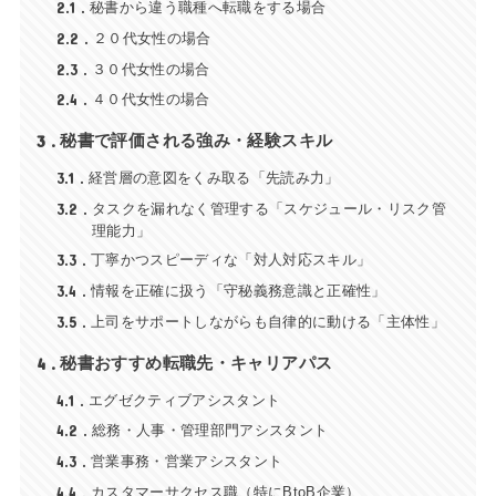
2.1
秘書から違う職種へ転職をする場合
2.2
２０代女性の場合
2.3
３０代女性の場合
2.4
４０代女性の場合
3
秘書で評価される強み・経験スキル
3.1
経営層の意図をくみ取る「先読み力」
3.2
タスクを漏れなく管理する「スケジュール・リスク管
理能力」
3.3
丁寧かつスピーディな「対人対応スキル」
3.4
情報を正確に扱う「守秘義務意識と正確性」
3.5
上司をサポートしながらも自律的に動ける「主体性」
4
秘書おすすめ転職先・キャリアパス
4.1
エグゼクティブアシスタント
4.2
総務・人事・管理部門アシスタント
4.3
営業事務・営業アシスタント
4.4
カスタマーサクセス職（特にBtoB企業）