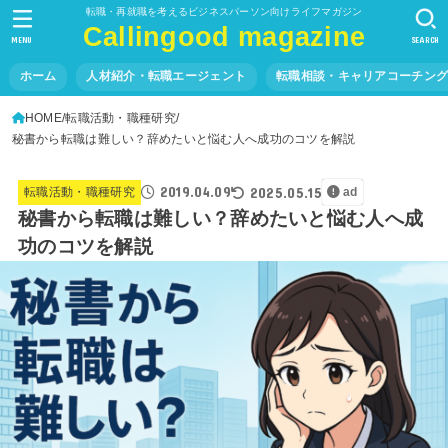
転職・再就職を考えるビジネスパーソン向けライフマガジン
Callingood magazine
MENU
SEARCH
ホーム
人材紹介・転職エージェント
転職相談・キャリアコーチン
HOME
転職活動・職種研究
秘書から転職は難しい？辞めたいと悩む人へ成功のコツを解説
2019.04.09
2025.05.15
転職活動・職種研究
ad
秘書から転職は難しい？辞めたいと悩む人へ成
功のコツを解説