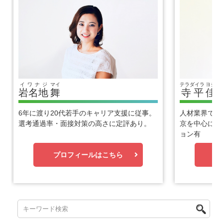
イワナジ
マイ
テラダイラ
ヨシヒ
岩名地
舞
寺平
佳
6年に渡り20代若手のキャリア支援に従事。
人材業界で1
選考通過率・面接対策の高さに定評あり。
京を中心に優
ョン有
プロフィールはこちら
プ