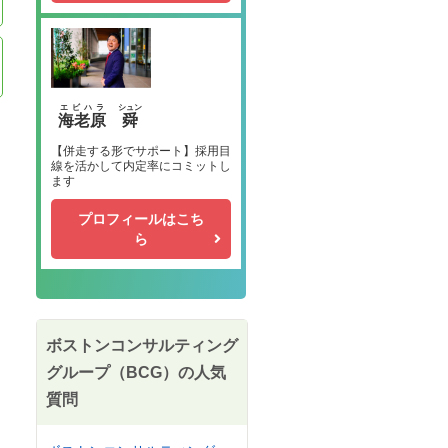
エビハラ
シュン
海老原
舜
【併走する形でサポート】採用目
線を活かして内定率にコミットし
ます
プロフィールはこち
ら
ボストンコンサルティング
グループ（BCG）の人気
質問