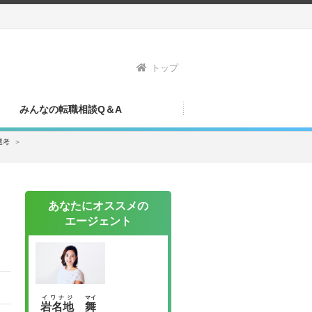
トップ
みんなの転職相談Q＆A
選考
＞
あなたにオススメの
エージェント
イワナジ
マイ
岩名地
舞