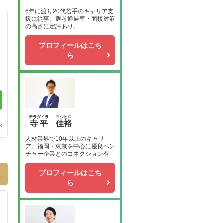
6年に渡り20代若手のキャリア支
援に従事。選考通過率・面接対策
の高さに定評あり。
プロフィールはこち
ら
テラダイラ
ヨシヒロ
寺平
佳裕
3
人材業界で10年以上のキャリ
ア。福岡・東京を中心に優良ベン
チャー企業とのコネクション有
プロフィールはこち
ら