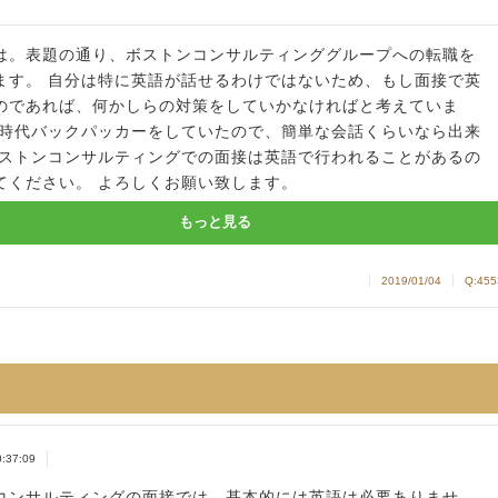
は。表題の通り、ボストンコンサルティンググループへの転職を
ます。 自分は特に英語が話せるわけではないため、もし面接で英
のであれば、何かしらの対策をしていかなければと考えていま
生時代バックパッカーをしていたので、簡単な会話くらいなら出来
ボストンコンサルティングでの面接は英語で行われることがあるの
てください。 よろしくお願い致します。
もっと見る
2019/01/04
Q:455
0:37:09
コンサルティングの面接では、基本的には英語は必要ありませ