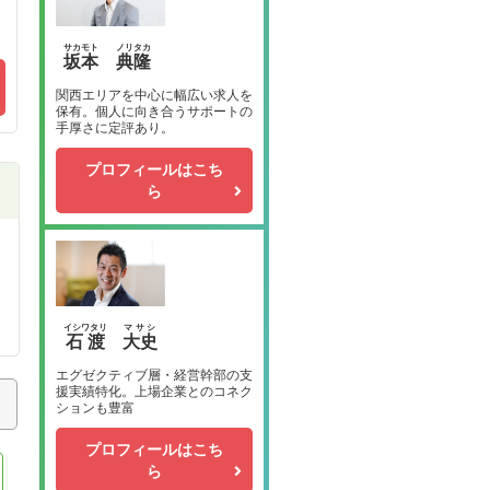
サカモト
ノリタカ
坂本
典隆
関西エリアを中心に幅広い求人を
保有。個人に向き合うサポートの
手厚さに定評あり。
プロフィールはこち
ら
イシワタリ
マサシ
石渡
大史
エグゼクティブ層・経営幹部の支
援実績特化。上場企業とのコネク
ションも豊富
プロフィールはこち
ら