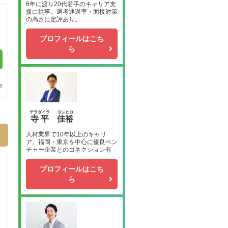
6年に渡り20代若手のキャリア支
援に従事。選考通過率・面接対策
の高さに定評あり。
プロフィールはこち
ら
8
テラダイラ
ヨシヒロ
寺平
佳裕
人材業界で10年以上のキャリ
ア。福岡・東京を中心に優良ベン
チャー企業とのコネクション有
プロフィールはこち
ら