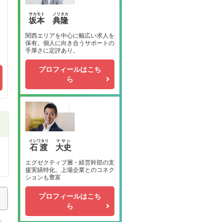
サカモト
ノリタカ
坂本
典隆
関西エリアを中心に幅広い求人を
保有。個人に向き合うサポートの
手厚さに定評あり。
プロフィールはこち
ら
イシワタリ
マサシ
石渡
大史
エグゼクティブ層・経営幹部の支
援実績特化。上場企業とのコネク
ションも豊富
プロフィールはこち
ら