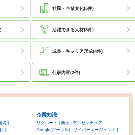
社風・企業文化(5件)
)
活躍できる人材(3件)
成長・キャリア形成(4件)
仕事内容(2件)
企業知識
選考
リクルート
楽天
アクセンチュア
社
Google(グーグル)
サイバーエージェント