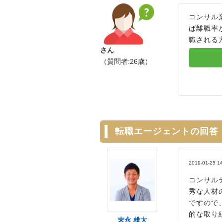
コンサル
ば離職率
職される
さん
（質問者:26歳）
転職エージェントの回答
2019-01-25 1
コンサル
秀な人材
ですので
的な取り
末永 雄大