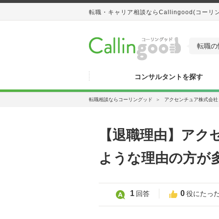
転職・キャリア相談ならCallingood(コーリ
転職の
コンサルタントを探す
転職相談ならコーリングッド
＞
アクセンチュア株式会社
【退職理由】アク
ような理由の方が
1
0
回答
役にたっ