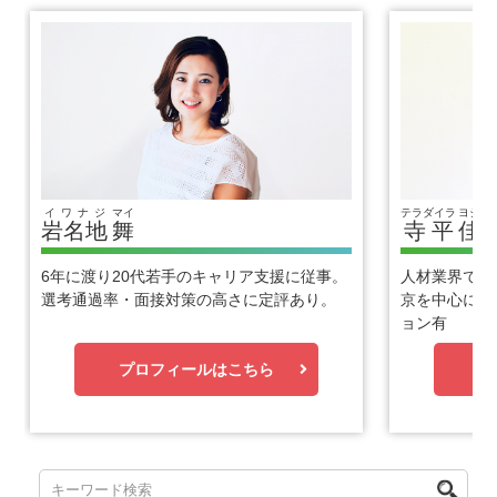
イワナジ
マイ
テラダイラ
ヨシヒ
岩名地
舞
寺平
佳
6年に渡り20代若手のキャリア支援に従事。
人材業界で1
選考通過率・面接対策の高さに定評あり。
京を中心に優
ョン有
プロフィールはこちら
プ