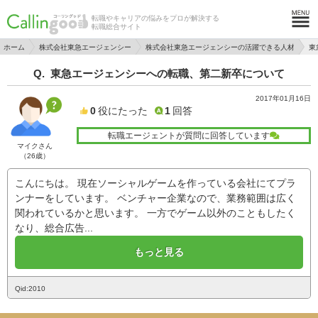
転職やキャリアの悩みをプロが解決する
転職総合サイト
ホーム
株式会社東急エージェンシー
株式会社東急エージェンシーの活躍できる人材
東
東急エージェンシーへの転職、第二新卒について
2017年01月16日
0
役にたった
1
回答
転職エージェントが質問に回答しています
マイクさん
（26歳）
こんにちは。 現在ソーシャルゲームを作っている会社にてプラ
ンナーをしています。 ベンチャー企業なので、業務範囲は広く
関われているかと思います。 一方でゲーム以外のこともしたく
なり、総合広告...
もっと見る
Qid:2010