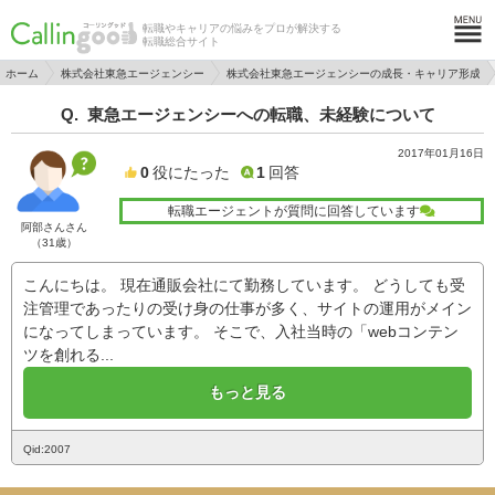
転職やキャリアの悩みをプロが解決する
転職総合サイト
ホーム
株式会社東急エージェンシー
株式会社東急エージェンシーの成長・キャリア形成
東急エージェンシーへの転職、未経験について
2017年01月16日
0
役にたった
1
回答
転職エージェントが質問に回答しています
阿部さんさん
（31歳）
こんにちは。 現在通販会社にて勤務しています。 どうしても受
注管理であったりの受け身の仕事が多く、サイトの運用がメイン
になってしまっています。 そこで、入社当時の「webコンテン
ツを創れる...
もっと見る
Qid:2007