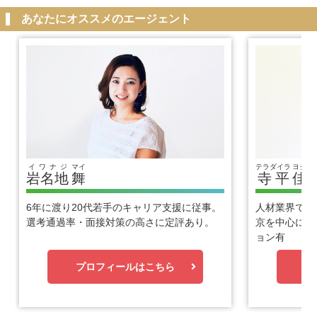
あなたにオススメのエージェント
イワナジ
マイ
テラダイラ
ヨシヒ
岩名地
舞
寺平
佳
6年に渡り20代若手のキャリア支援に従事。
人材業界で1
選考通過率・面接対策の高さに定評あり。
京を中心に優
ョン有
プロフィールはこちら
プ