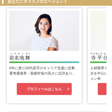
あなたにオススメのエージェント
イワナジ
マイ
テラダイラ
ヨシヒ
岩名地
舞
寺平
佳
6年に渡り20代若手のキャリア支援に従事。
人材業界で1
選考通過率・面接対策の高さに定評あり。
京を中心に優
ョン有
プロフィールはこちら
プ