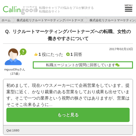
転職やキャリアの悩みをプロが解決する
転職総合サイト
ホーム
株式会社リクルートマーケティングパートナーズ
株式会社リクルートマーケティン
リクルートマーケティングパートナーズへの転職、女性の
働きやすさについて
2017年02月13日
1
役にたった
1
回答
転職エージェントが質問に回答しています
mguud3hyさん
（27歳）
初めまして。現在ハウスメーカーにて企画営業をしています。提
案型に近く、かなり裁量のある営業をしており成果も出せていま
す。そこで一つの業界という視野の狭さではありますが、営業は
そこそこ出来るように...
もっと見る
Qid:1680