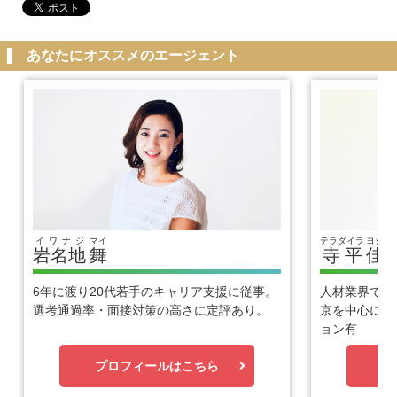
あなたにオススメのエージェント
イワナジ
マイ
テラダイラ
ヨシヒ
岩名地
舞
寺平
佳
6年に渡り20代若手のキャリア支援に従事。
人材業界で1
選考通過率・面接対策の高さに定評あり。
京を中心に優
ョン有
プロフィールはこちら
プ