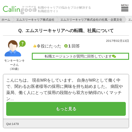
転職やキャリアの悩みをプロが解決する
転職総合サイト
ホーム
エムスリーキャリア株式会社
エムスリーキャリア株式会社の社風・企業文化
エ
エムスリーキャリアへの転職、社風について
2017年02月13日
0
役にたった
1
回答
転職エージェントが質問に回答しています
モンキーモンキ
ーさん
（30歳）
こんにちは。 現在MRをしています。 自身がMRとして働く中
で、関わるお医者様等の採用に興味を持ち始めました。 病院や
薬局、働く人にとって採用の段階から双方が納得のいくマッチ
ン...
もっと見る
Qid:1479