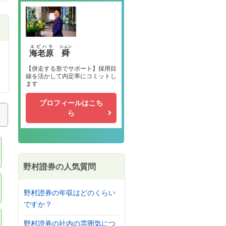
エビハラ
シュン
海老原
舜
【併走する形でサポート】採用目
線を活かして内定率にコミットし
ます
プロフィールはこち
ら
野村證券の人気質問
野村證券の年収はどのくらい
ですか？
野村證券の社内の雰囲気につ