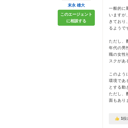
末永 雄大
一般的に
このエージェント
いますが
に相談する
きており
るようで
ただし、
年代の男
職の女性
スクがあ
このよう
環境であ
とする動
ただし、
面もあり
1
役