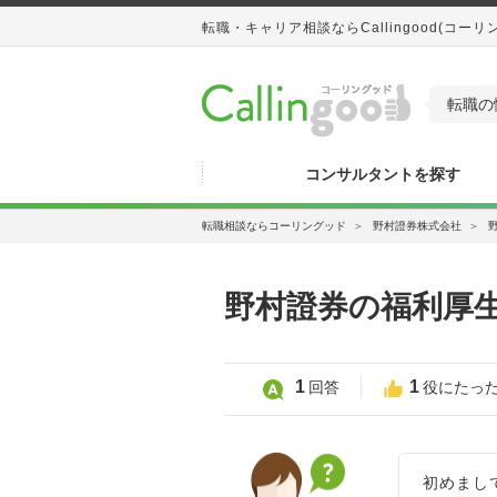
転職・キャリア相談ならCallingood(コーリ
転職の
コンサルタントを探す
転職相談ならコーリングッド
＞
野村證券株式会社
＞
野村證券の福利厚
1
1
回答
役にたっ
初めまし