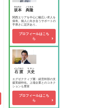
サカモト
ノリタカ
坂本
典隆
関西エリアを中心に幅広い求人を
保有。個人に向き合うサポートの
手厚さに定評あり。
プロフィールはこち
ら
イシワタリ
マサシ
石渡
大史
エグゼクティブ層・経営幹部の支
援実績特化。上場企業とのコネク
ションも豊富
プロフィールはこち
ら