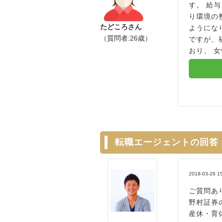
す。 給
り環境の
たどころさん
ようにな
（質問者:26歳）
ですが、
おり、 女
転職エージェントの回答
2018-03-26 1
ご質問あ
野村証券
産休・育