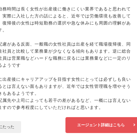
勤務時間は長く女性が出産後に働きにくい業界であると思われて
、実際に入社した方の話によると、近年では労働環境も改善して
、復帰後の女性は時短勤務の選択や急な休みにも周囲の理解があ
す。
配慮がある反面、一般職の女性社員は出産を経て職場復帰後、同
性社員と比較して業務量が少なくなる傾向もあります。逆に総合
社員は営業職などハードな職務に戻るには業務量などに一定のリ
るようです
に出産後にキャリアアップを目指す女性にとっては必ずしも良い
るとは言えない面もありますが、近年では女性管理職を増やそう
きもあるようです。
配属先や上司によっても若干の差があるなど、一概には言えない
ますので参考程度にしていただければと思います。
エージェント詳細はこちら
にたった