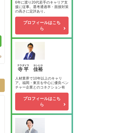
6年に渡り20代若手のキャリア支
援に従事。選考通過率・面接対策
の高さに定評あり。
プロフィールはこち
ら
9
テラダイラ
ヨシヒロ
寺平
佳裕
人材業界で10年以上のキャリ
ア。福岡・東京を中心に優良ベン
チャー企業とのコネクション有
プロフィールはこち
ら