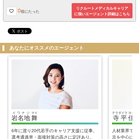
リクルートメディカルキャリア
0
役にたった
に強いエージェント詳細はこちら
あなたにオススメのエージェント
イワナジ
マイ
テラダイラ
ヨシヒ
岩名地
舞
寺平
佳
6年に渡り20代若手のキャリア支援に従事。
人材業界で1
選考通過率・面接対策の高さに定評あり。
京を中心に優