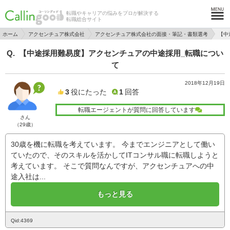
転職やキャリアの悩みをプロが解決する
転職総合サイト
ホーム
アクセンチュア株式会社
アクセンチュア株式会社の面接・筆記・書類選考
【中
【中途採用難易度】アクセンチュアの中途採用_転職につい
て
2018年12月19日
3
役にたった
1
回答
転職エージェントが質問に回答しています
さん
（29歳）
30歳を機に転職を考えています。 今までエンジニアとして働い
ていたので、そのスキルを活かしてITコンサル職に転職しようと
考えています。 そこで質問なんですが、アクセンチュアへの中
途入社は...
もっと見る
Qid:4369