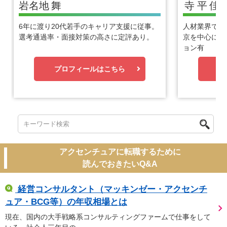
岩名地
舞
寺平
佳
6年に渡り20代若手のキャリア支援に従事。
人材業界で1
選考通過率・面接対策の高さに定評あり。
京を中心に優
ョン有
プロフィールはこちら
プ
アクセンチュアに転職するために
読んでおきたいQ&A
経営コンサルタント（マッキンゼー・アクセンチ
ュア・BCG等）の年収相場とは
現在、国内の大手戦略系コンサルティングファームで仕事をして