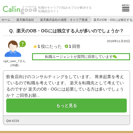
転職やキャリアの悩みをプロが解決する
転職総合サイト
ホーム
楽天株式会社
楽天株式会社の成長・キャリア形成
楽天のOB・OGには独立す
楽天のOB・OGには独立する人が多いのでしょうか？
2018年11月20日
1
役にたった
1
回答
転職エージェントが質問に回答しています
cgd_user_7さん
（26歳）
飲食店向けのコンサルティングをしています。 将来起業を考え
ているので転職を考えています。 楽天を転職先として考えてい
るのですが 楽天のOB・OGには起業している方は多いでしょう
か？ ご回答お願...
もっと見る
Qid:4218