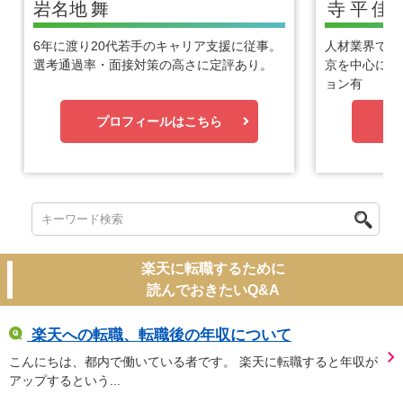
岩名地
舞
寺平
佳
6年に渡り20代若手のキャリア支援に従事。
人材業界で1
選考通過率・面接対策の高さに定評あり。
京を中心に優
ョン有
プロフィールはこちら
プ
楽天に転職するために
読んでおきたいQ&A
楽天への転職、転職後の年収について
こんにちは、都内で働いている者です。 楽天に転職すると年収が
アップするという...