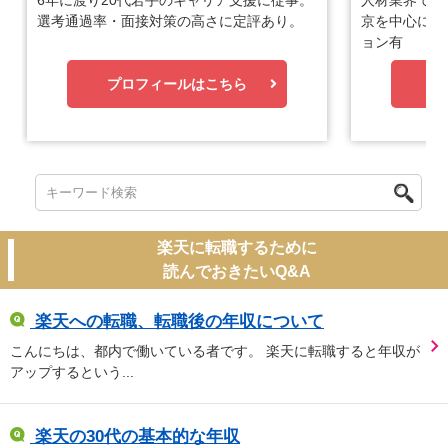
6年に渡り20代若手のキャリア支援に従事。
人材業界で1
選考通過率・面接対策の高さに定評あり。
京を中心に優
ョン有
プロフィールはこちら
プ
楽天に転職するために
読んでおきたいQ&A
楽天への転職、転職後の年収について
こんにちは、都内で働いている者です。 楽天に転職すると年収が
アップするという...
楽天の30代の基本的な年収