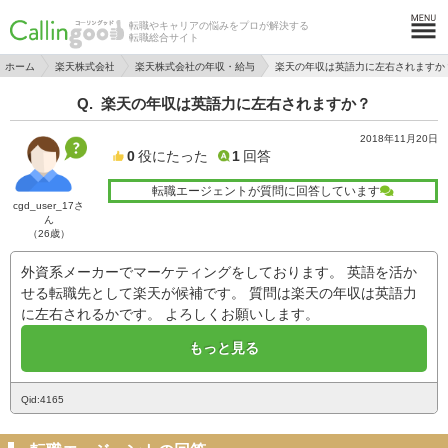
転職やキャリアの悩みをプロが解決する
転職総合サイト
ホーム
楽天株式会社
楽天株式会社の年収・給与
楽天の年収は英語力に左右されますか
楽天の年収は英語力に左右されますか？
2018年11月20日
0
役にたった
1
回答
転職エージェントが質問に回答しています
cgd_user_17さ
ん
（26歳）
外資系メーカーでマーケティングをしております。 英語を活か
せる転職先として楽天が候補です。 質問は楽天の年収は英語力
に左右されるかです。 よろしくお願いします。
もっと見る
Qid:4165