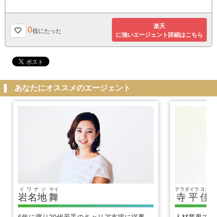
楽天
0
役にたった
に強いエージェント詳細はこちら
あなたにオススメのエージェント
イワナジ
マイ
テラダイラ
ヨシヒ
岩名地
舞
寺平
佳